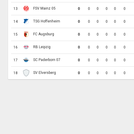
FSV Mainz 05
13
0
0
0
0
0
0
TSG Hoffenheim
14
0
0
0
0
0
0
FC Augsburg
15
0
0
0
0
0
0
RB Leipzig
16
0
0
0
0
0
0
SC Paderborn 07
17
0
0
0
0
0
0
SV Elversberg
18
0
0
0
0
0
0