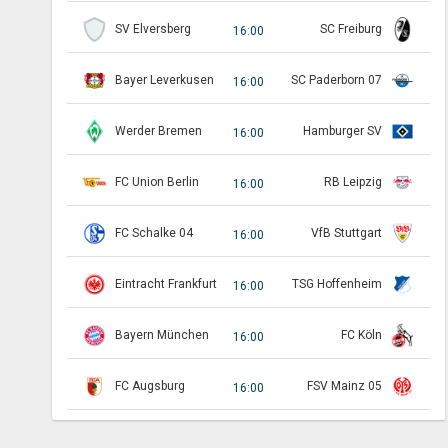
SV Elversberg
SC Freiburg
16:00
Bayer Leverkusen
SC Paderborn 07
16:00
Werder Bremen
Hamburger SV
16:00
FC Union Berlin
RB Leipzig
16:00
FC Schalke 04
VfB Stuttgart
16:00
Eintracht Frankfurt
TSG Hoffenheim
16:00
Bayern München
FC Köln
16:00
FC Augsburg
FSV Mainz 05
16:00