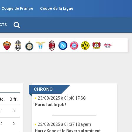
Coupe de France
Coupe de la Ligue
ECTS
CHRONO
23/08/2025 à 01:40
| PSG
Bc.
Diff.
Paris fait le job !
0
0
0
0
23/08/2025 à 01:37
| Bayern
Harry Kane et le Bayern atomisent