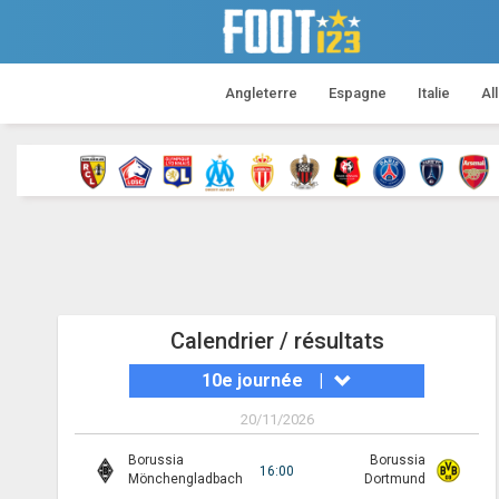
Angleterre
Espagne
Italie
Al
Calendrier / résultats
10e journée
|
20/11/2026
Borussia
Borussia
16:00
Mönchengladbach
Dortmund