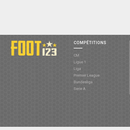
COMPÉTITIONS
CM
Ligue 1
Liga
Premier League
Bundesliga
Serie A