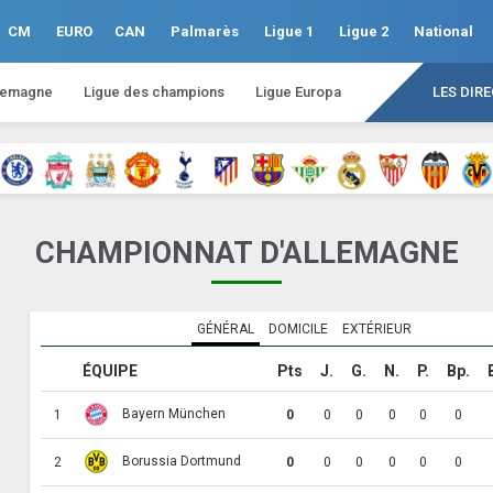
CM
EURO
CAN
Palmarès
Ligue 1
Ligue 2
National
lemagne
Ligue des champions
Ligue Europa
LES DIR
CHAMPIONNAT D'ALLEMAGNE
GÉNÉRAL
DOMICILE
EXTÉRIEUR
ÉQUIPE
Pts
J.
G.
N.
P.
Bp.
Bayern München
1
0
0
0
0
0
0
Borussia Dortmund
2
0
0
0
0
0
0