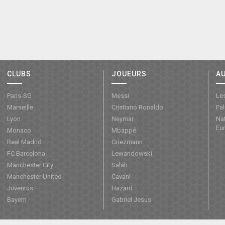
CLUBS
JOUEURS
A
Paris-SG
Messi
Les
Marseille
Cristiano Ronaldo
Pa
Lyon
Neymar
Nat
Eu
Monaco
Mbappé
Real Madrid
Griezmann
FC Barcelona
Lewandowski
Manchester City
Salah
Manchester United
Cavani
Juventus
Hazard
Bayern
Gabriel Jesus