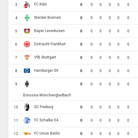
FC Köln
3
0
0
0
0
0
0
Werder Bremen
4
0
0
0
0
0
0
Bayer Leverkusen
5
0
0
0
0
0
0
Eintracht Frankfurt
6
0
0
0
0
0
0
VfB Stuttgart
7
0
0
0
0
0
0
Hamburger SV
8
0
0
0
0
0
0
9
0
0
0
0
0
0
Borussia Mönchengladbach
SC Freiburg
10
0
0
0
0
0
0
FC Schalke 04
11
0
0
0
0
0
0
FC Union Berlin
12
0
0
0
0
0
0