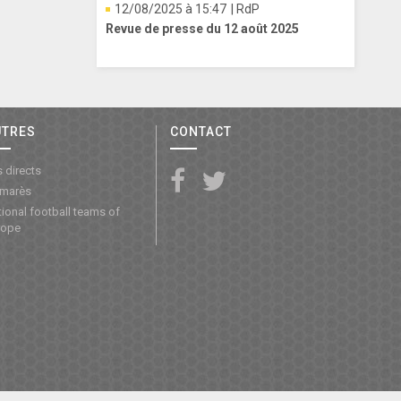
12/08/2025 à 15:47
| RdP
Revue de presse du 12 août 2025
UTRES
CONTACT
 directs
lmarès
ional football teams of
rope