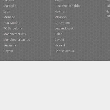
Paris-SG
Messi
Les
Marseille
Cristiano Ronaldo
Pa
Lyon
Neymar
Nat
Eu
Monaco
Mbappé
Real Madrid
Griezmann
FC Barcelona
Lewandowski
Manchester City
Salah
Manchester United
Cavani
Juventus
Hazard
Bayern
Gabriel Jesus