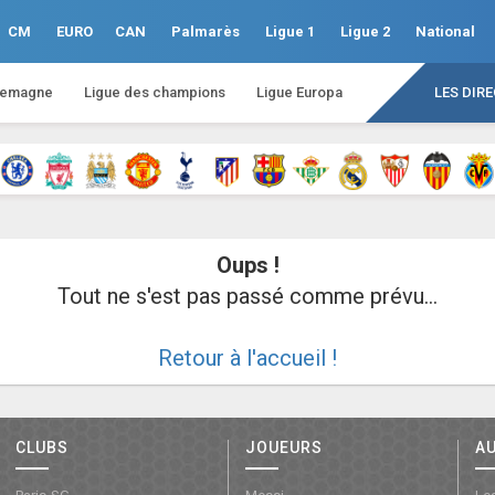
CM
EURO
CAN
Palmarès
Ligue 1
Ligue 2
National
lemagne
Ligue des champions
Ligue Europa
LES DIR
Oups !
Tout ne s'est pas passé comme prévu...
Retour à l'accueil !
CLUBS
JOUEURS
A