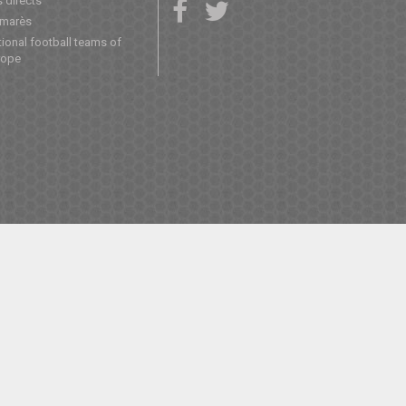
 directs
lmarès
ional football teams of
rope