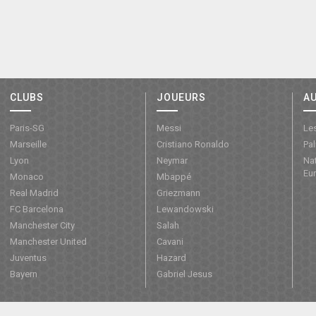
CLUBS
JOUEURS
A
Paris-SG
Messi
Les
Marseille
Cristiano Ronaldo
Pa
Lyon
Neymar
Nat
Eu
Monaco
Mbappé
Real Madrid
Griezmann
FC Barcelona
Lewandowski
Manchester City
Salah
Manchester United
Cavani
Juventus
Hazard
Bayern
Gabriel Jesus