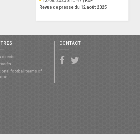
12/08/2025 à 15:47
| RdP
Revue de presse du 12 août 2025
UTRES
CONTACT
 directs
lmarès
ional football teams of
rope