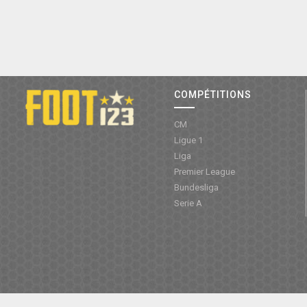
COMPÉTITIONS
CM
Ligue 1
Liga
Premier League
Bundesliga
Serie A