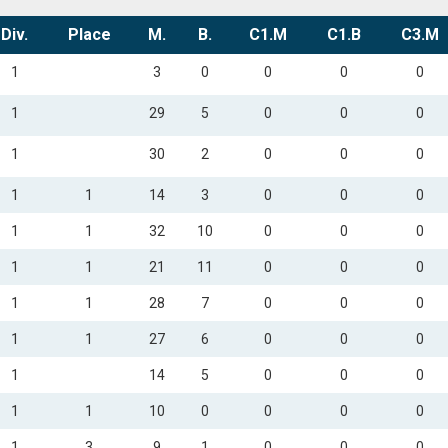
Div.
Place
M.
B.
C1.M
C1.B
C3.M
1
3
0
0
0
0
1
29
5
0
0
0
1
30
2
0
0
0
1
1
14
3
0
0
0
1
1
32
10
0
0
0
1
1
21
11
0
0
0
1
1
28
7
0
0
0
1
1
27
6
0
0
0
1
14
5
0
0
0
1
1
10
0
0
0
0
1
3
9
1
0
0
0