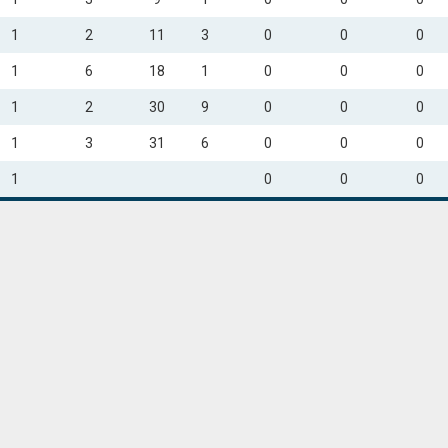
1
2
11
3
0
0
0
1
6
18
1
0
0
0
1
2
30
9
0
0
0
1
3
31
6
0
0
0
1
0
0
0