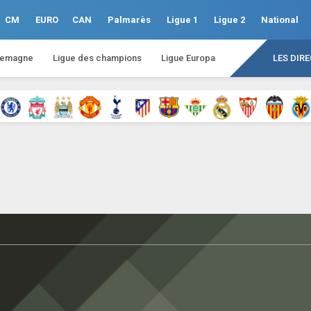
CM
EURO
CAN
Palmarès
Ligue 1
Ligue 2
National
lemagne
Ligue des champions
Ligue Europa
LES DIR