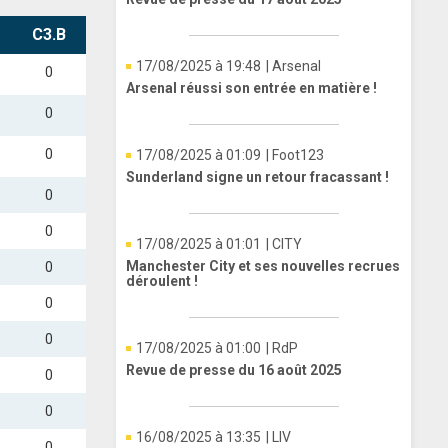
C3.B
17/08/2025 à 19:48
| Arsenal
0
Arsenal réussi son entrée en matière !
0
0
17/08/2025 à 01:09
| Foot123
Sunderland signe un retour fracassant !
0
0
17/08/2025 à 01:01
| CITY
Manchester City et ses nouvelles recrues
0
déroulent !
0
0
17/08/2025 à 01:00
| RdP
Revue de presse du 16 août 2025
0
0
16/08/2025 à 13:35
| LIV
0