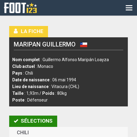
CM
EURO
LA FICHE
CAN
MARIPAN GUILLERMO
LIGUE DES CHAMPIONS
PALMARÈS
Nom complet
: Guillermo Alfonso Maripán Loayza
Club actuel
: Monaco
LES DIRECTS
Pays
: Chili
Date de naissance
: 06 mai 1994
LIGUE 1
Lieu de naissance
: Vitacura (CHL)
Taille
: 1,93m /
Poids
: 80kg
LIGUE 2
Poste
: Défenseur
NATIONAL
SÉLECTIONS
COUPE DE FRANCE
CHILI
COUPE DE LA LIGUE