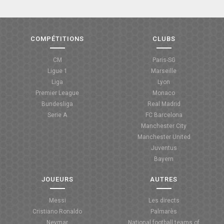
COMPÉTITIONS
CLUBS
CM
Paris-SG
Ligue 1
Marseille
Liga
Lyon
Premier League
Monaco
Bundesliga
Real Madrid
Serie A
FC Barcelona
Manchester City
Manchester United
Juventus
Bayern
JOUEURS
AUTRES
Messi
Les directs
Cristiano Ronaldo
Palmarès
Neymar
National football teams of