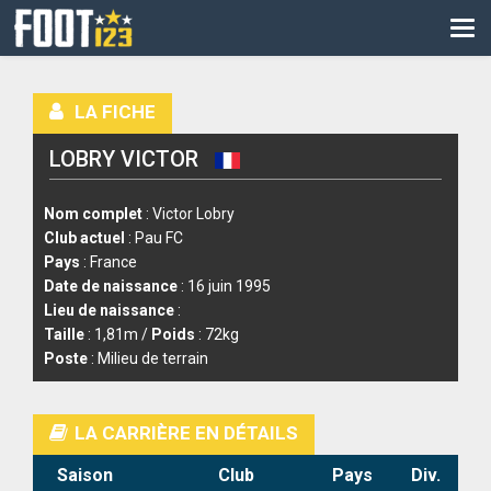
CM
EURO
LA FICHE
CAN
LOBRY VICTOR
LIGUE DES CHAMPIONS
PALMARÈS
Nom complet
: Victor Lobry
Club actuel
: Pau FC
LES DIRECTS
Pays
: France
Date de naissance
: 16 juin 1995
LIGUE 1
Lieu de naissance
:
Taille
: 1,81m /
Poids
: 72kg
LIGUE 2
Poste
: Milieu de terrain
NATIONAL
LA CARRIÈRE EN DÉTAILS
COUPE DE FRANCE
Saison
Club
Pays
Div.
COUPE DE LA LIGUE