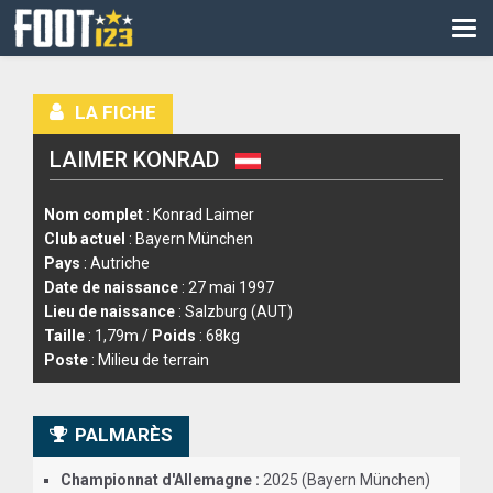
CM
EURO
LA FICHE
CAN
LAIMER KONRAD
LIGUE DES CHAMPIONS
PALMARÈS
Nom complet
: Konrad Laimer
Club actuel
: Bayern München
LES DIRECTS
Pays
: Autriche
Date de naissance
: 27 mai 1997
LIGUE 1
Lieu de naissance
: Salzburg (AUT)
Taille
: 1,79m /
Poids
: 68kg
LIGUE 2
Poste
: Milieu de terrain
NATIONAL
PALMARÈS
COUPE DE FRANCE
Championnat d'Allemagne :
2025 (Bayern München)
COUPE DE LA LIGUE