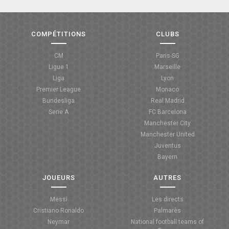
COMPÉTITIONS
CLUBS
CM
Paris-SG
Ligue 1
Marseille
Liga
Lyon
Premier League
Monaco
Bundesliga
Real Madrid
Serie A
FC Barcelona
Manchester City
Manchester United
Juventus
Bayern
JOUEURS
AUTRES
Messi
Les directs
Cristiano Ronaldo
Palmarès
Neymar
National football teams of