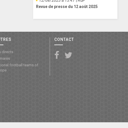
12/08/2025 à 15:47
| RdP
Revue de presse du 12 août 2025
UTRES
CONTACT
 directs
lmarès
ional football teams of
rope