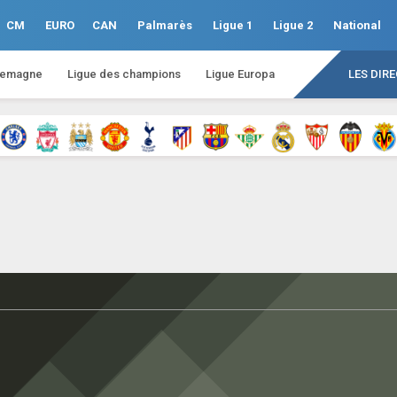
CM
EURO
CAN
Palmarès
Ligue 1
Ligue 2
National
lemagne
Ligue des champions
Ligue Europa
LES DIR