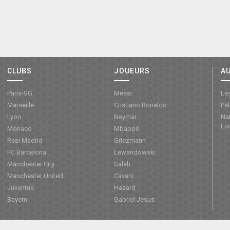
CLUBS
JOUEURS
A
Paris-SG
Messi
Les
Marseille
Cristiano Ronaldo
Pa
Lyon
Neymar
Nat
Eu
Monaco
Mbappé
Real Madrid
Griezmann
FC Barcelona
Lewandowski
Manchester City
Salah
Manchester United
Cavani
Juventus
Hazard
Bayern
Gabriel Jesus