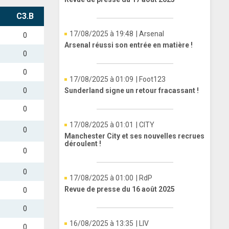
C3.B
17/08/2025 à 19:48
| Arsenal
0
Arsenal réussi son entrée en matière !
0
0
17/08/2025 à 01:09
| Foot123
0
Sunderland signe un retour fracassant !
0
17/08/2025 à 01:01
| CITY
0
Manchester City et ses nouvelles recrues
déroulent !
0
0
17/08/2025 à 01:00
| RdP
Revue de presse du 16 août 2025
0
0
16/08/2025 à 13:35
| LIV
0