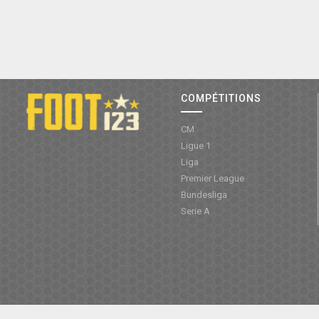
COMPÉTITIONS
CM
Ligue 1
Liga
Premier League
Bundesliga
Serie A