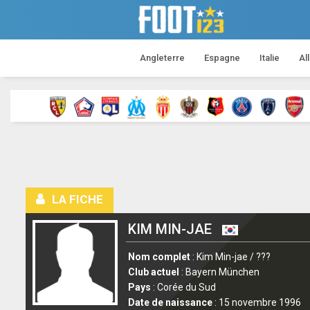
Angleterre
Espagne
Italie
Al
LA FICHE
KIM MIN-JAE
Nom complet
: Kim Min-jae / ???
Club actuel
: Bayern München
Pays
: Corée du Sud
Date de naissance
: 15 novembre 1996