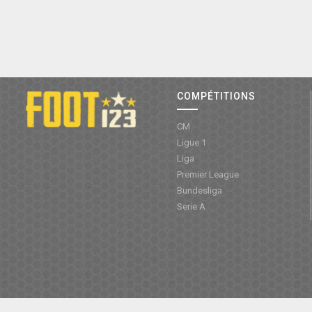
COMPÉTITIONS
CM
Ligue 1
Liga
Premier League
Bundesliga
Serie A