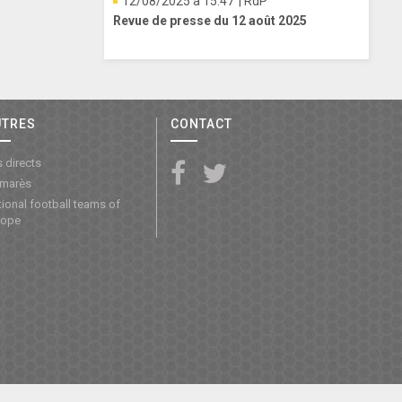
12/08/2025 à 15:47
| RdP
Revue de presse du 12 août 2025
UTRES
CONTACT
 directs
lmarès
ional football teams of
rope