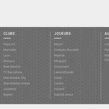
CLUBS
JOUEURS
A
Paris-SG
Messi
Les
Marseille
Cristiano Ronaldo
Pa
Lyon
Neymar
Nat
Eu
Monaco
Mbappé
Real Madrid
Griezmann
FC Barcelona
Lewandowski
Manchester City
Salah
Manchester United
Cavani
Juventus
Hazard
Bayern
Gabriel Jesus