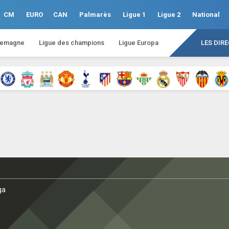
CM
EURO
CAN
Palmarès
Ligue 1
Ligue 2
National
lemagne
Ligue des champions
Ligue Europa
LES DIR
ga