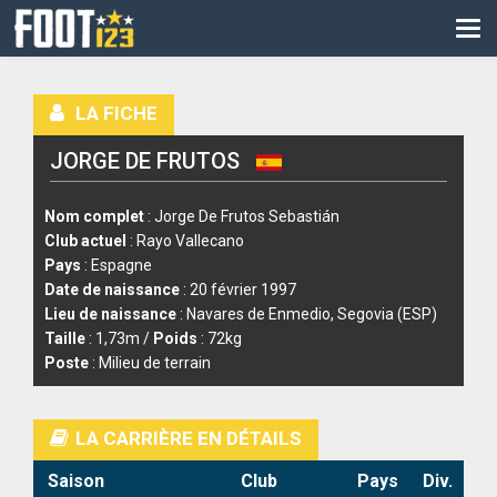
CM
EURO
LA FICHE
CAN
JORGE DE FRUTOS
LIGUE DES CHAMPIONS
PALMARÈS
Nom complet
: Jorge De Frutos Sebastián
Club actuel
: Rayo Vallecano
LES DIRECTS
Pays
: Espagne
Date de naissance
: 20 février 1997
LIGUE 1
Lieu de naissance
: Navares de Enmedio, Segovia (ESP)
Taille
: 1,73m /
Poids
: 72kg
LIGUE 2
Poste
: Milieu de terrain
NATIONAL
LA CARRIÈRE EN DÉTAILS
COUPE DE FRANCE
Saison
Club
Pays
Div.
COUPE DE LA LIGUE