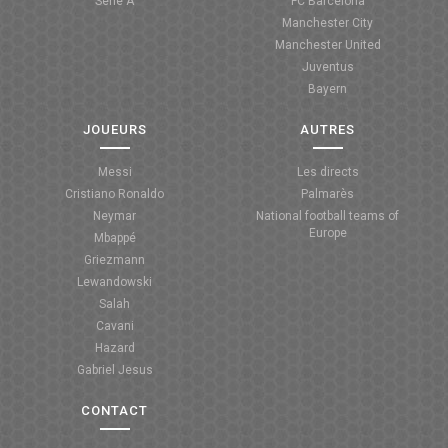
Serie A
FC Barcelona
Manchester City
Manchester United
Juventus
Bayern
JOUEURS
AUTRES
Messi
Les directs
Cristiano Ronaldo
Palmarès
Neymar
National football teams of
Europe
Mbappé
Griezmann
Lewandowski
Salah
Cavani
Hazard
Gabriel Jesus
CONTACT