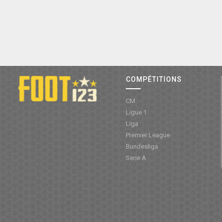
COMPÉTITIONS
CM
Ligue 1
Liga
Premier League
Bundesliga
Serie A