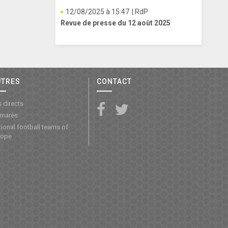
12/08/2025 à 15:47
| RdP
Revue de presse du 12 août 2025
UTRES
CONTACT
 directs
lmarès
ional football teams of
rope