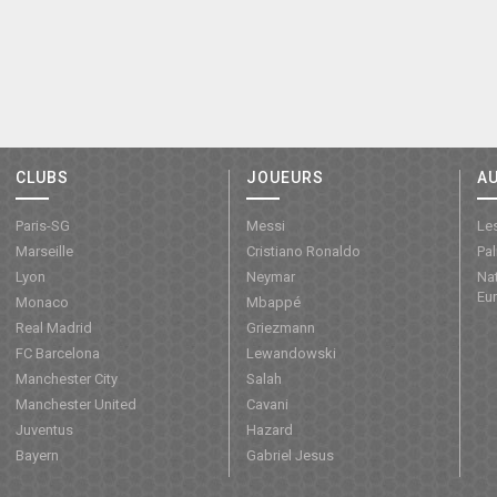
CLUBS
JOUEURS
A
Paris-SG
Messi
Les
Marseille
Cristiano Ronaldo
Pa
Lyon
Neymar
Nat
Eu
Monaco
Mbappé
Real Madrid
Griezmann
FC Barcelona
Lewandowski
Manchester City
Salah
Manchester United
Cavani
Juventus
Hazard
Bayern
Gabriel Jesus