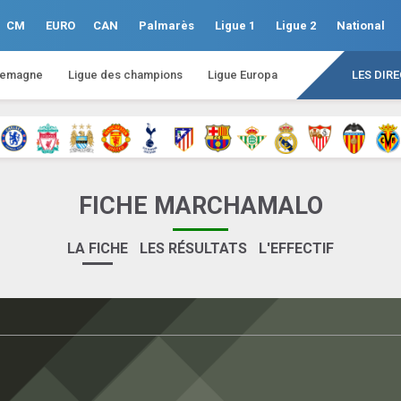
CM
EURO
CAN
Palmarès
Ligue 1
Ligue 2
National
lemagne
Ligue des champions
Ligue Europa
LES DIR
FICHE MARCHAMALO
LA FICHE
LES RÉSULTATS
L'EFFECTIF