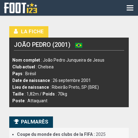
CM
EURO
LA FICHE
CAN
JOÃO PEDRO (2001)
LIGUE DES CHAMPIONS
PALMARÈS
Nom complet
: João Pedro Junqueira de Jesus
Club actuel
: Chelsea
LES DIRECTS
Pays
: Brésil
Date de naissance
: 26 septembre 2001
LIGUE 1
Lieu de naissance
: Ribeirão Preto, SP (BRE)
Taille
: 1,82m /
Poids
: 70kg
LIGUE 2
Poste
: Attaquant
NATIONAL
PALMARÈS
COUPE DE FRANCE
Coupe du monde des clubs de la FIFA :
2025
COUPE DE LA LIGUE