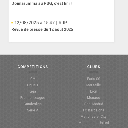
Donnarumma au PSG, c'est fini !
12/08/2025 à 15:47
| RdP
Revue de presse du 12 août 2025
COMPÉTITIONS
CLUBS
CM
Paris-SG
Ligue 1
Marseille
Liga
Lyon
Premier League
Monaco
Bundesliga
Real Madrid
Serie A
FC Barcelona
Manchester City
Manchester United