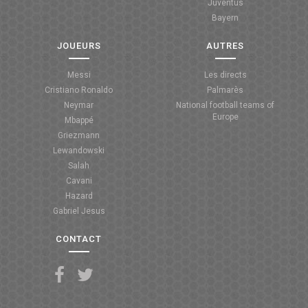
Juventus
Bayern
JOUEURS
AUTRES
Messi
Les directs
Cristiano Ronaldo
Palmarès
Neymar
National football teams of
Europe
Mbappé
Griezmann
Lewandowski
Salah
Cavani
Hazard
Gabriel Jesus
CONTACT