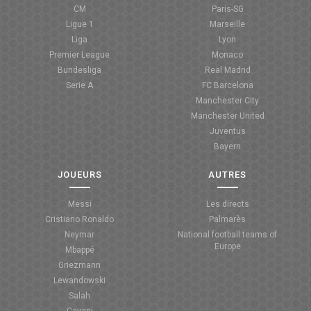
CM
Paris-SG
Ligue 1
Marseille
Liga
Lyon
Premier League
Monaco
Bundesliga
Real Madrid
Serie A
FC Barcelona
Manchester City
Manchester United
Juventus
Bayern
JOUEURS
AUTRES
Messi
Les directs
Cristiano Ronaldo
Palmarès
Neymar
National football teams of
Europe
Mbappé
Griezmann
Lewandowski
Salah