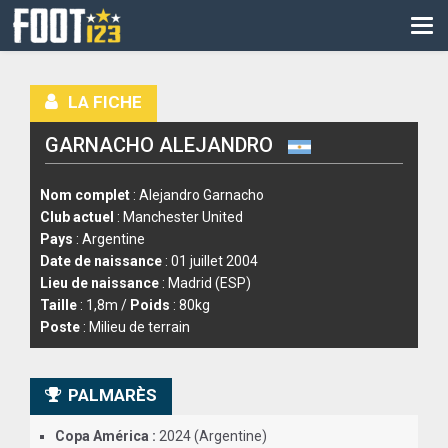
CM
EURO
LA FICHE
CAN
GARNACHO ALEJANDRO
LIGUE DES CHAMPIONS
PALMARÈS
Nom complet
: Alejandro Garnacho
Club actuel
: Manchester United
LES DIRECTS
Pays
: Argentine
Date de naissance
: 01 juillet 2004
LIGUE 1
Lieu de naissance
: Madrid (ESP)
Taille
: 1,8m /
Poids
: 80kg
LIGUE 2
Poste
: Milieu de terrain
NATIONAL
PALMARÈS
COUPE DE FRANCE
Copa América :
2024 (Argentine)
COUPE DE LA LIGUE