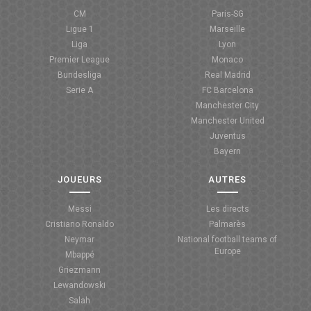
CM
Paris-SG
Ligue 1
Marseille
Liga
Lyon
Premier League
Monaco
Bundesliga
Real Madrid
Serie A
FC Barcelona
Manchester City
Manchester United
Juventus
Bayern
JOUEURS
AUTRES
Messi
Les directs
Cristiano Ronaldo
Palmarès
Neymar
National football teams of
Europe
Mbappé
Griezmann
Lewandowski
Salah