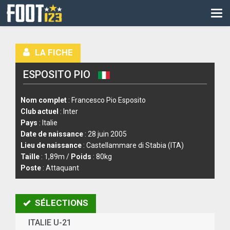
CM
EURO
LA FICHE
CAN
ESPOSITO PIO
LIGUE DES CHAMPIONS
PALMARÈS
Nom complet
: Francesco Pio Esposito
Club actuel
: Inter
LES DIRECTS
Pays
: Italie
Date de naissance
: 28 juin 2005
LIGUE 1
Lieu de naissance
: Castellammare di Stabia (ITA)
Taille
: 1,89m /
Poids
: 80kg
LIGUE 2
Poste
: Attaquant
NATIONAL
SÉLECTIONS
COUPE DE FRANCE
ITALIE U-21
COUPE DE LA LIGUE