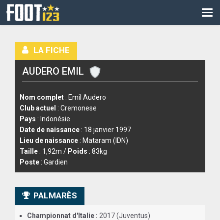
CM
EURO
LA FICHE
CAN
AUDERO EMIL
LIGUE DES CHAMPIONS
PALMARÈS
Nom complet
: Emil Audero
Club actuel
: Cremonese
LES DIRECTS
Pays
: Indonésie
Date de naissance
: 18 janvier 1997
LIGUE 1
Lieu de naissance
: Mataram (IDN)
Taille
: 1,92m /
Poids
: 83kg
LIGUE 2
Poste
: Gardien
NATIONAL
PALMARÈS
COUPE DE FRANCE
Championnat d'Italie :
2017 (Juventus)
COUPE DE LA LIGUE