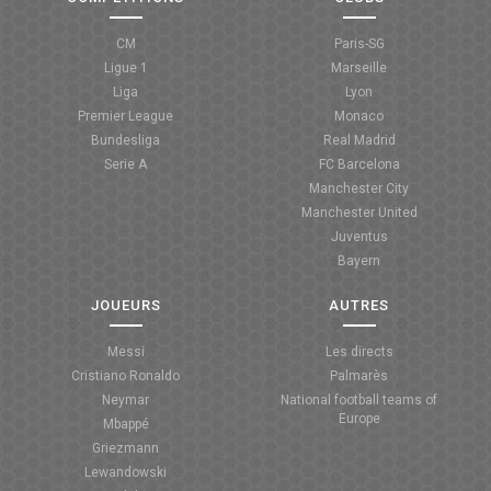
CM
Paris-SG
Ligue 1
Marseille
Liga
Lyon
Premier League
Monaco
Bundesliga
Real Madrid
Serie A
FC Barcelona
Manchester City
Manchester United
Juventus
Bayern
JOUEURS
AUTRES
Messi
Les directs
Cristiano Ronaldo
Palmarès
Neymar
National football teams of
Europe
Mbappé
Griezmann
Lewandowski