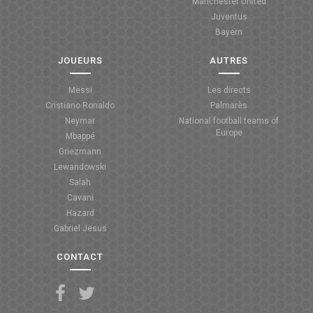
Manchester United
Juventus
Bayern
JOUEURS
AUTRES
Messi
Les directs
Cristiano Ronaldo
Palmarès
Neymar
National football teams of
Europe
Mbappé
Griezmann
Lewandowski
Salah
Cavani
Hazard
Gabriel Jesus
CONTACT