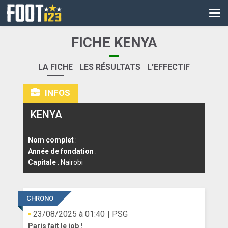
CM
EURO
FICHE KENYA
CAN
LA FICHE
LES RÉSULTATS
L'EFFECTIF
LIGUE DES CHAMPIONS
INFOS
PALMARÈS
KENYA
LES DIRECTS
LIGUE 1
Nom complet
:
Année de fondation
:
LIGUE 2
Capitale
: Nairobi
NATIONAL
CHRONO
COUPE DE FRANCE
23/08/2025 à 01:40
| PSG
COUPE DE LA LIGUE
Paris fait le job !