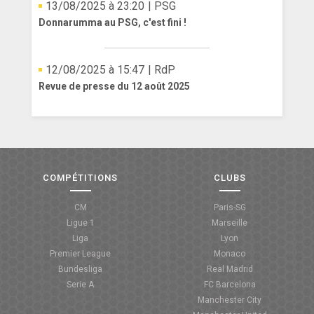
13/08/2025 à 23:20
| PSG
Donnarumma au PSG, c'est fini !
12/08/2025 à 15:47
| RdP
Revue de presse du 12 août 2025
COMPÉTITIONS
CLUBS
CM
Paris-SG
Ligue 1
Marseille
Liga
Lyon
Premier League
Monaco
Bundesliga
Real Madrid
Serie A
FC Barcelona
Manchester City