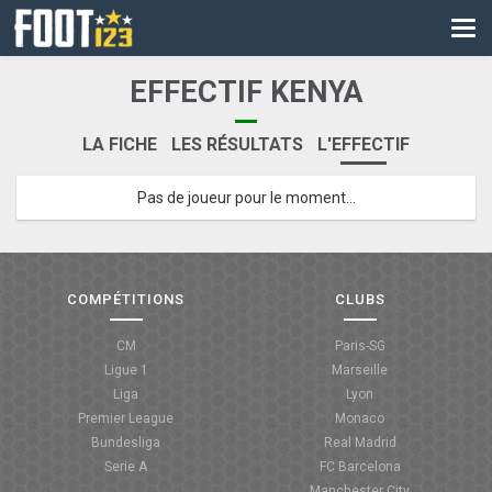
CM
EURO
EFFECTIF KENYA
CAN
LA FICHE
LES RÉSULTATS
L'EFFECTIF
LIGUE DES CHAMPIONS
Pas de joueur pour le moment...
PALMARÈS
LES DIRECTS
LIGUE 1
COMPÉTITIONS
CLUBS
LIGUE 2
CM
Paris-SG
Ligue 1
Marseille
NATIONAL
Liga
Lyon
Premier League
Monaco
COUPE DE FRANCE
Bundesliga
Real Madrid
Serie A
FC Barcelona
COUPE DE LA LIGUE
Manchester City