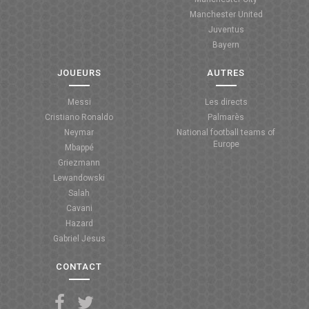
Manchester United
ANGLETERRE
Juventus
Bayern
ESPAGNE
JOUEURS
AUTRES
ITALIE
Messi
Les directs
ALLEMAGNE
Cristiano Ronaldo
Palmarès
Neymar
National football teams of
RECHERCHE
Europe
Mbappé
Griezmann
Lewandowski
Salah
Cavani
Hazard
Gabriel Jesus
CONTACT