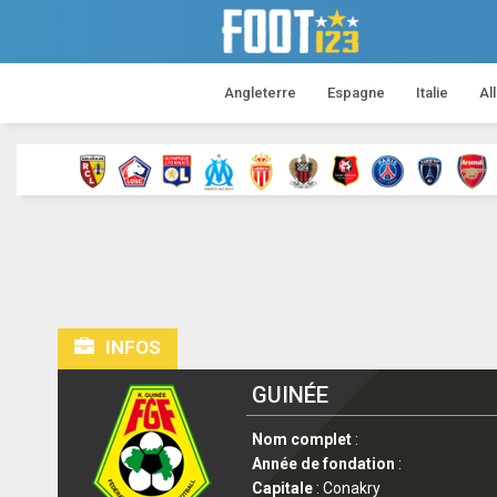
Angleterre
Espagne
Italie
Al
INFOS
GUINÉE
Nom complet
:
Année de fondation
:
Capitale
: Conakry