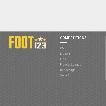
COMPÉTITIONS
CM
Ligue 1
Liga
Premier League
Bundesliga
Serie A