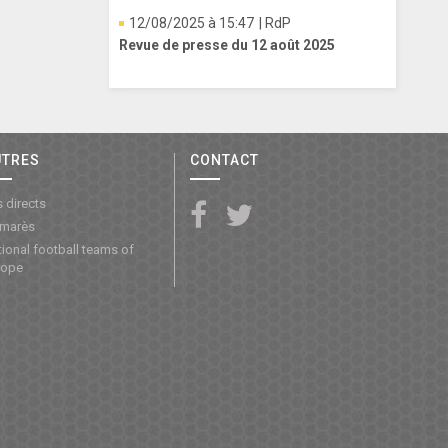
12/08/2025 à 15:47
| RdP
Revue de presse du 12 août 2025
UTRES
CONTACT
 directs
lmarès
ional football teams of
rope