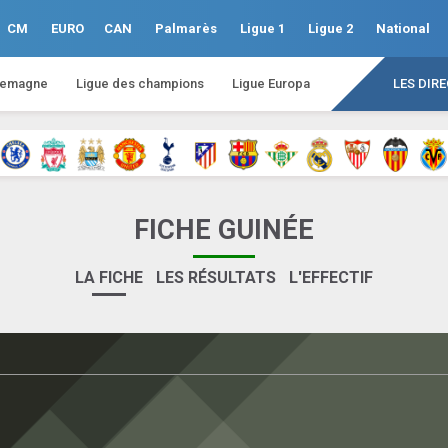
CM
EURO
CAN
Palmarès
Ligue 1
Ligue 2
National
lemagne
Ligue des champions
Ligue Europa
LES DIR
FICHE GUINÉE
LA FICHE
LES RÉSULTATS
L'EFFECTIF