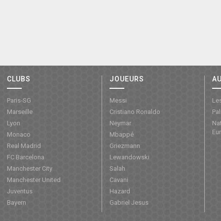
CLUBS
JOUEURS
A
Paris-SG
Messi
Les
Marseille
Cristiano Ronaldo
Pa
Lyon
Neymar
Nat
Eu
Monaco
Mbappé
Real Madrid
Griezmann
FC Barcelona
Lewandowski
Manchester City
Salah
Manchester United
Cavani
Juventus
Hazard
Bayern
Gabriel Jesus