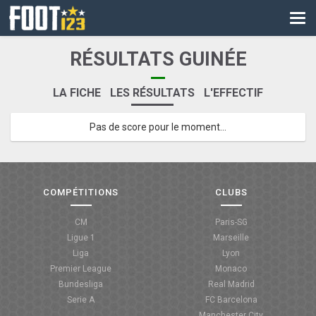
CM
EURO
RÉSULTATS GUINÉE
CAN
LA FICHE
LES RÉSULTATS
L'EFFECTIF
LIGUE DES CHAMPIONS
Pas de score pour le moment...
PALMARÈS
LES DIRECTS
LIGUE 1
COMPÉTITIONS
CLUBS
LIGUE 2
CM
Paris-SG
Ligue 1
Marseille
NATIONAL
Liga
Lyon
Premier League
Monaco
COUPE DE FRANCE
Bundesliga
Real Madrid
Serie A
FC Barcelona
COUPE DE LA LIGUE
Manchester City