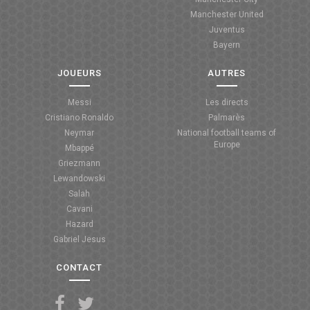
Manchester United
ANGLETERRE
Juventus
Bayern
ESPAGNE
JOUEURS
AUTRES
ITALIE
Messi
Les directs
ALLEMAGNE
Cristiano Ronaldo
Palmarès
Neymar
National football teams of
RECHERCHE
Europe
Mbappé
Griezmann
Lewandowski
Salah
Cavani
Hazard
Gabriel Jesus
CONTACT