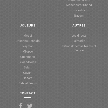
Manchester United
ANGLETERRE
Juventus
Bayern
ESPAGNE
JOUEURS
AUTRES
ITALIE
Messi
Les directs
ALLEMAGNE
Cristiano Ronaldo
Palmarès
Neymar
National football teams of
RECHERCHE
Europe
Mbappé
Griezmann
Lewandowski
Salah
Cavani
Hazard
Gabriel Jesus
CONTACT