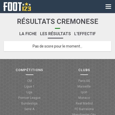
CM
EURO
RÉSULTATS CREMONESE
CAN
LA FICHE
LES RÉSULTATS
L'EFFECTIF
LIGUE DES CHAMPIONS
Pas de score pour le moment...
PALMARÈS
LES DIRECTS
LIGUE 1
COMPÉTITIONS
CLUBS
LIGUE 2
CM
Paris-SG
Ligue 1
Marseille
NATIONAL
Liga
Lyon
Premier League
Monaco
COUPE DE FRANCE
Bundesliga
Real Madrid
Serie A
FC Barcelona
COUPE DE LA LIGUE
Manchester City