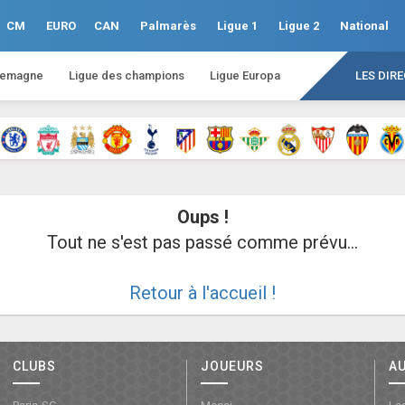
CM
EURO
CAN
Palmarès
Ligue 1
Ligue 2
National
lemagne
Ligue des champions
Ligue Europa
LES DIR
Oups !
Tout ne s'est pas passé comme prévu...
Retour à l'accueil !
CLUBS
JOUEURS
A