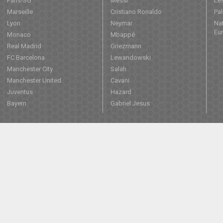
Paris-SG
Messi
Les
Marseille
Cristiano Ronaldo
Pa
Lyon
Neymar
Nat
Eu
Monaco
Mbappé
Real Madrid
Griezmann
FC Barcelona
Lewandowski
Manchester City
Salah
Manchester United
Cavani
Juventus
Hazard
Bayern
Gabriel Jesus