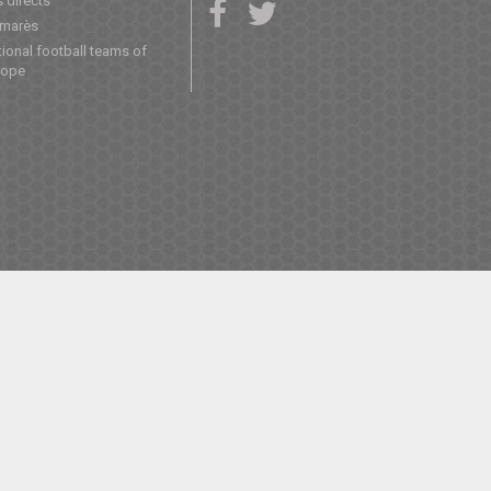
 directs
lmarès
ional football teams of
rope