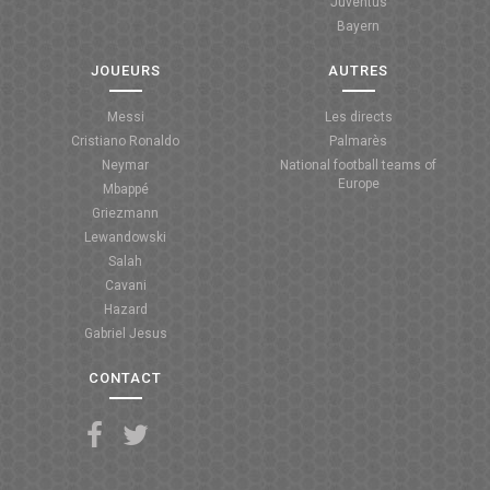
Juventus
Bayern
JOUEURS
AUTRES
Messi
Les directs
Cristiano Ronaldo
Palmarès
Neymar
National football teams of
Europe
Mbappé
Griezmann
Lewandowski
Salah
Cavani
Hazard
Gabriel Jesus
CONTACT