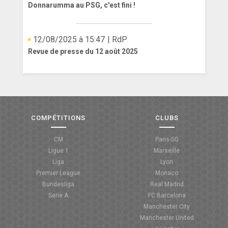
Donnarumma au PSG, c'est fini !
12/08/2025 à 15:47
| RdP
Revue de presse du 12 août 2025
COMPÉTITIONS
CLUBS
CM
Paris-SG
Ligue 1
Marseille
Liga
Lyon
Premier League
Monaco
Bundesliga
Real Madrid
Serie A
FC Barcelona
Manchester City
Manchester United