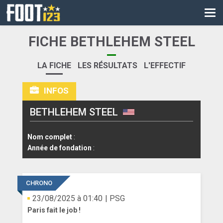
CM
EURO
FICHE BETHLEHEM STEEL
CAN
LA FICHE
LES RÉSULTATS
L'EFFECTIF
LIGUE DES CHAMPIONS
INFOS
PALMARÈS
BETHLEHEM STEEL
LES DIRECTS
LIGUE 1
Nom complet
:
Année de fondation
:
LIGUE 2
NATIONAL
CHRONO
23/08/2025 à 01:40
| PSG
COUPE DE FRANCE
Paris fait le job !
COUPE DE LA LIGUE