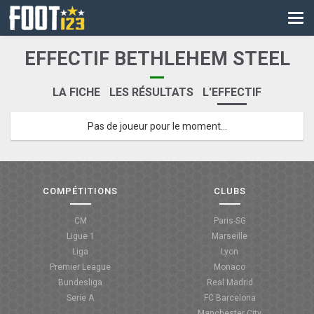
CM
EURO
EFFECTIF BETHLEHEM STEEL
CAN
LA FICHE
LES RÉSULTATS
L'EFFECTIF
LIGUE DES CHAMPIONS
Pas de joueur pour le moment...
PALMARÈS
LES DIRECTS
LIGUE 1
COMPÉTITIONS
CLUBS
LIGUE 2
CM
Paris-SG
Ligue 1
Marseille
NATIONAL
Liga
Lyon
Premier League
Monaco
COUPE DE FRANCE
Bundesliga
Real Madrid
Serie A
FC Barcelona
COUPE DE LA LIGUE
Manchester City