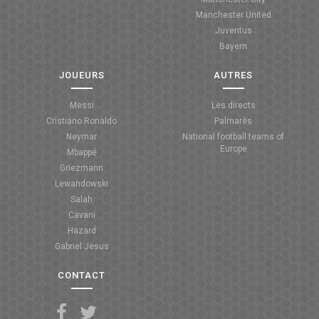
Manchester United
ANGLETERRE
Juventus
Bayern
ESPAGNE
JOUEURS
AUTRES
ITALIE
Messi
Les directs
ALLEMAGNE
Cristiano Ronaldo
Palmarès
Neymar
National football teams of
RECHERCHE
Europe
Mbappé
Griezmann
Lewandowski
Salah
Cavani
Hazard
Gabriel Jesus
CONTACT