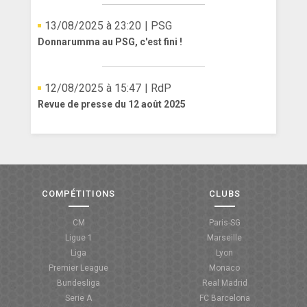
13/08/2025 à 23:20
| PSG
Donnarumma au PSG, c'est fini !
12/08/2025 à 15:47
| RdP
Revue de presse du 12 août 2025
COMPÉTITIONS
CLUBS
CM
Paris-SG
Ligue 1
Marseille
Liga
Lyon
Premier League
Monaco
Bundesliga
Real Madrid
Serie A
FC Barcelona