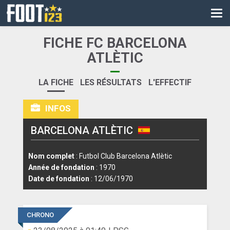
CM
EURO
FICHE FC BARCELONA
CAN
ATLÈTIC
LIGUE DES CHAMPIONS
LA FICHE
LES RÉSULTATS
L'EFFECTIF
PALMARÈS
INFOS
LES DIRECTS
BARCELONA ATLÈTIC
LIGUE 1
Nom complet
: Futbol Club Barcelona Atlètic
LIGUE 2
Année de fondation
: 1970
Date de fondation
: 12/06/1970
NATIONAL
COUPE DE FRANCE
CHRONO
COUPE DE LA LIGUE