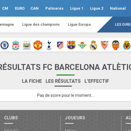
CM
EURO
CAN
Palmarès
Ligue 1
Ligue 2
National
lemagne
Ligue des champions
Ligue Europa
LES DIR
RÉSULTATS FC BARCELONA ATLÈTI
LA FICHE
LES RÉSULTATS
L'EFFECTIF
Pas de score pour le moment...
CLUBS
JOUEURS
A
Paris-SG
Messi
Les