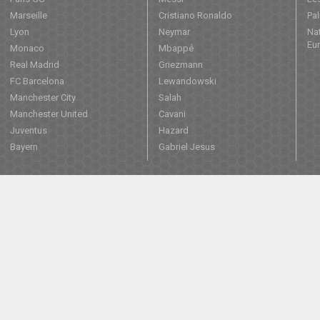
Marseille
Cristiano Ronaldo
Pa
Lyon
Neymar
Nat
Eu
Monaco
Mbappé
Real Madrid
Griezmann
FC Barcelona
Lewandowski
Manchester City
Salah
Manchester United
Cavani
Juventus
Hazard
Bayern
Gabriel Jesus