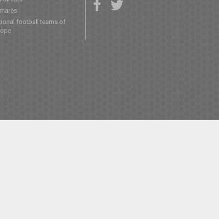
lmarès
ional football teams of
rope