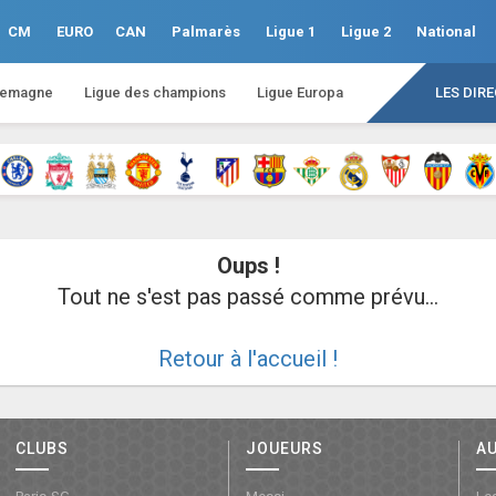
CM
EURO
CAN
Palmarès
Ligue 1
Ligue 2
National
lemagne
Ligue des champions
Ligue Europa
LES DIR
Oups !
Tout ne s'est pas passé comme prévu...
Retour à l'accueil !
CLUBS
JOUEURS
A