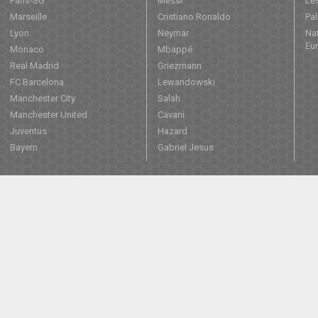
Paris-SG
Messi
Les
Marseille
Cristiano Ronaldo
Pa
Lyon
Neymar
Nat
Eu
Monaco
Mbappé
Real Madrid
Griezmann
FC Barcelona
Lewandowski
Manchester City
Salah
Manchester United
Cavani
Juventus
Hazard
Bayern
Gabriel Jesus