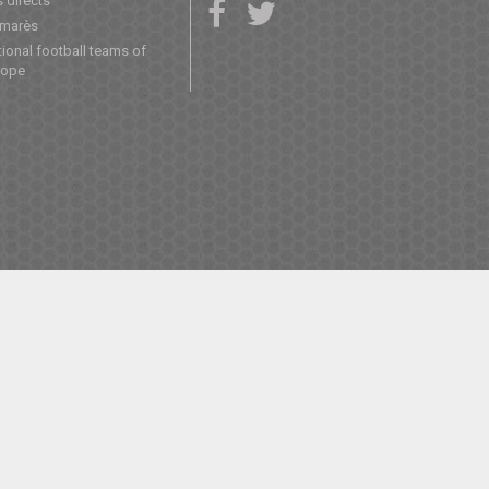
 directs
lmarès
ional football teams of
rope