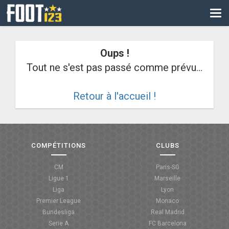
CM
EURO
Oups !
CAN
Tout ne s'est pas passé comme prévu...
LIGUE DES CHAMPIONS
Retour à l'accueil !
PALMARÈS
LES DIRECTS
LIGUE 1
COMPÉTITIONS
CLUBS
LIGUE 2
CM
Paris-SG
Ligue 1
Marseille
NATIONAL
Liga
Lyon
Premier League
Monaco
COUPE DE FRANCE
Bundesliga
Real Madrid
Serie A
FC Barcelona
COUPE DE LA LIGUE