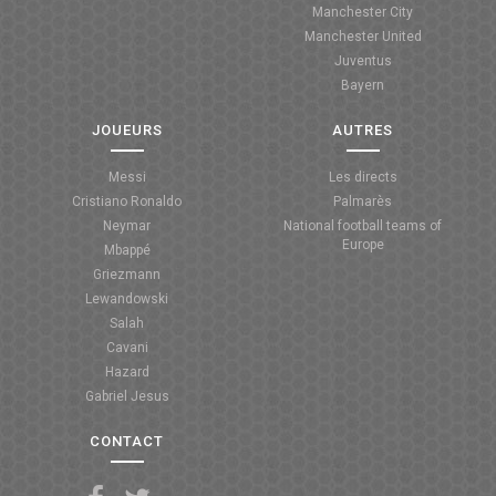
Manchester City
ANGLETERRE
Manchester United
Juventus
ESPAGNE
Bayern
ITALIE
JOUEURS
AUTRES
ALLEMAGNE
Messi
Les directs
Cristiano Ronaldo
Palmarès
RECHERCHE
Neymar
National football teams of
Europe
Mbappé
Griezmann
Lewandowski
Salah
Cavani
Hazard
Gabriel Jesus
CONTACT