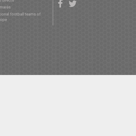
 directs
lmarès
ional football teams of
rope