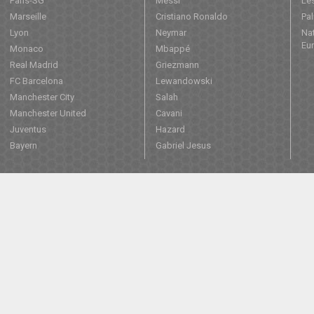
Paris-SG
Messi
Les
Marseille
Cristiano Ronaldo
Pa
Lyon
Neymar
Nat
Eu
Monaco
Mbappé
Real Madrid
Griezmann
FC Barcelona
Lewandowski
Manchester City
Salah
Manchester United
Cavani
Juventus
Hazard
Bayern
Gabriel Jesus