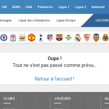
CM
EURO
CAN
Palmarès
Ligue 1
Ligue 2
National
lemagne
Ligue des champions
Ligue Europa
LES DIR
Oups !
Tout ne s'est pas passé comme prévu...
Retour à l'accueil !
CLUBS
JOUEURS
A