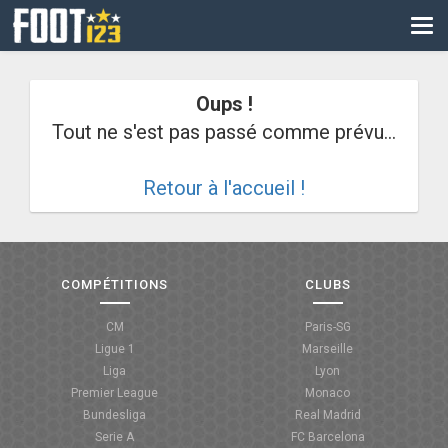
CM
EURO
Oups !
CAN
Tout ne s'est pas passé comme prévu...
LIGUE DES CHAMPIONS
Retour à l'accueil !
PALMARÈS
LES DIRECTS
LIGUE 1
COMPÉTITIONS
CLUBS
LIGUE 2
CM
Paris-SG
Ligue 1
Marseille
NATIONAL
Liga
Lyon
Premier League
Monaco
COUPE DE FRANCE
Bundesliga
Real Madrid
Serie A
FC Barcelona
COUPE DE LA LIGUE