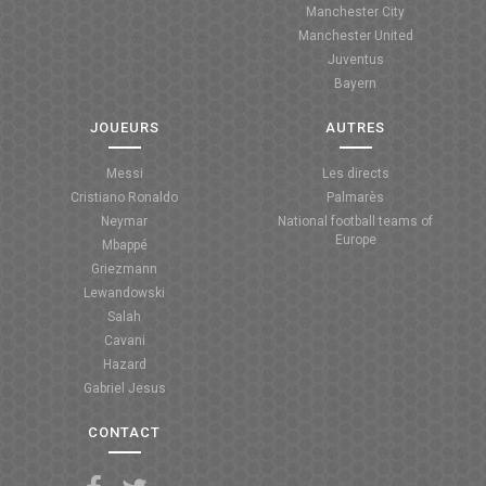
Manchester City
ANGLETERRE
Manchester United
Juventus
ESPAGNE
Bayern
ITALIE
JOUEURS
AUTRES
ALLEMAGNE
Messi
Les directs
Cristiano Ronaldo
Palmarès
RECHERCHE
Neymar
National football teams of
Europe
Mbappé
Griezmann
Lewandowski
Salah
Cavani
Hazard
Gabriel Jesus
CONTACT