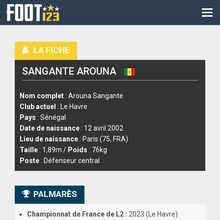
CM
EURO
LA FICHE
CAN
SANGANTE AROUNA
LIGUE DES CHAMPIONS
PALMARÈS
Nom complet
: Arouna Sangante
Club actuel
: Le Havre
LES DIRECTS
Pays
: Sénégal
Date de naissance
: 12 avril 2002
LIGUE 1
Lieu de naissance
: Paris (75, FRA)
Taille
: 1,89m /
Poids
: 76kg
LIGUE 2
Poste
: Défenseur central
NATIONAL
PALMARÈS
COUPE DE FRANCE
Championnat de France de L2 :
2023 (Le Havre)
COUPE DE LA LIGUE