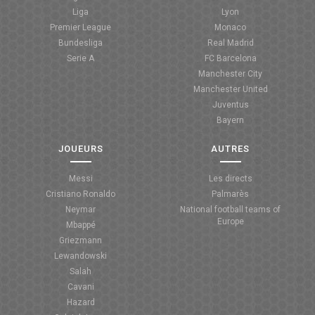
Liga
Lyon
Premier League
Monaco
Bundesliga
Real Madrid
Serie A
FC Barcelona
Manchester City
Manchester United
Juventus
Bayern
JOUEURS
AUTRES
Messi
Les directs
Cristiano Ronaldo
Palmarès
Neymar
National football teams of
Europe
Mbappé
Griezmann
Lewandowski
Salah
Cavani
Hazard