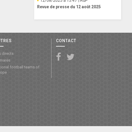
12/08/2025 à 15:47
| RdP
Revue de presse du 12 août 2025
UTRES
CONTACT
 directs
lmarès
ional football teams of
rope