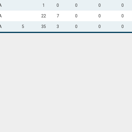
A
1
0
0
0
0
A
22
7
0
0
0
A
5
35
3
0
0
0