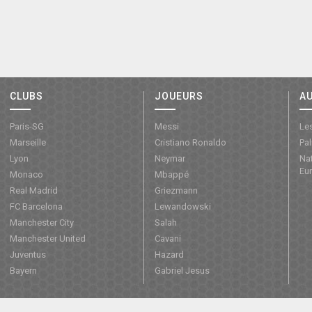
CLUBS
JOUEURS
A
Paris-SG
Messi
Les
Marseille
Cristiano Ronaldo
Pa
Lyon
Neymar
Nat
Eu
Monaco
Mbappé
Real Madrid
Griezmann
FC Barcelona
Lewandowski
Manchester City
Salah
Manchester United
Cavani
Juventus
Hazard
Bayern
Gabriel Jesus