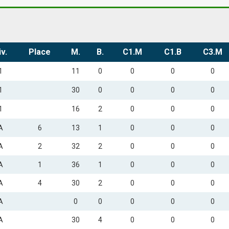
iv.
Place
M.
B.
C1.M
C1.B
C3.M
1
11
0
0
0
0
1
30
0
0
0
0
1
16
2
0
0
0
A
6
13
1
0
0
0
A
2
32
2
0
0
0
A
1
36
1
0
0
0
A
4
30
2
0
0
0
A
0
0
0
0
0
A
30
4
0
0
0