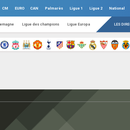
CM
EURO
CAN
Palmarès
Ligue 1
Ligue 2
National
lemagne
Ligue des champions
Ligue Europa
LES DIR