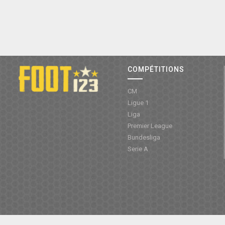
COMPÉTITIONS
CM
Ligue 1
Liga
Premier League
Bundesliga
Serie A