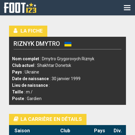
CM
EURO
LA FICHE
CAN
RIZNYK DMYTRO
LIGUE DES CHAMPIONS
PALMARÈS
Nom complet
: Dmytro Grygorovych Riznyk
Club actuel
: Shakhtar Donetsk
LES DIRECTS
Pays
: Ukraine
Date de naissance
: 30 janvier 1999
LIGUE 1
Lieu de naissance
:
Taille
: m /
LIGUE 2
Poste
: Gardien
NATIONAL
LA CARRIÈRE EN DÉTAILS
COUPE DE FRANCE
Saison
Club
Pays
Div.
COUPE DE LA LIGUE