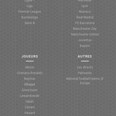
Ligue 1
Marseille
Liga
Lyon
Premier League
Monaco
Bundesliga
Real Madrid
Serie A
FC Barcelona
Manchester City
Manchester United
Juventus
Bayern
JOUEURS
AUTRES
Messi
Les directs
Cristiano Ronaldo
Palmarès
Neymar
National football teams of
Europe
Mbappé
Griezmann
Lewandowski
Salah
Cavani
Hazard