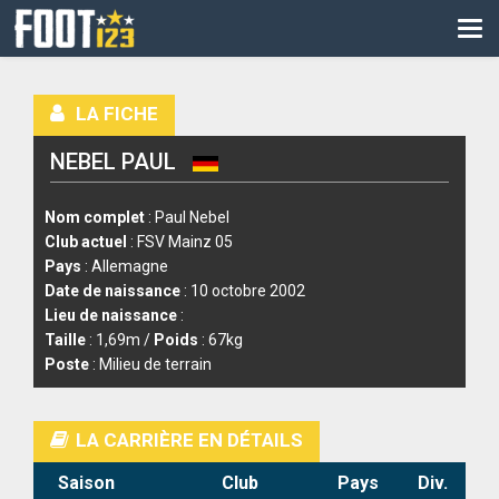
CM
EURO
LA FICHE
CAN
NEBEL PAUL
LIGUE DES CHAMPIONS
PALMARÈS
Nom complet
: Paul Nebel
Club actuel
: FSV Mainz 05
LES DIRECTS
Pays
: Allemagne
Date de naissance
: 10 octobre 2002
LIGUE 1
Lieu de naissance
:
Taille
: 1,69m /
Poids
: 67kg
LIGUE 2
Poste
: Milieu de terrain
NATIONAL
LA CARRIÈRE EN DÉTAILS
COUPE DE FRANCE
Saison
Club
Pays
Div.
COUPE DE LA LIGUE