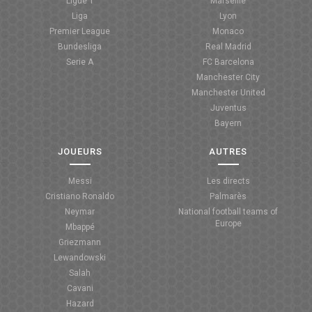
Ligue 1
Marseille
Liga
Lyon
Premier League
Monaco
Bundesliga
Real Madrid
Serie A
FC Barcelona
Manchester City
Manchester United
Juventus
Bayern
JOUEURS
AUTRES
Messi
Les directs
Cristiano Ronaldo
Palmarès
Neymar
National football teams of
Europe
Mbappé
Griezmann
Lewandowski
Salah
Cavani
Hazard