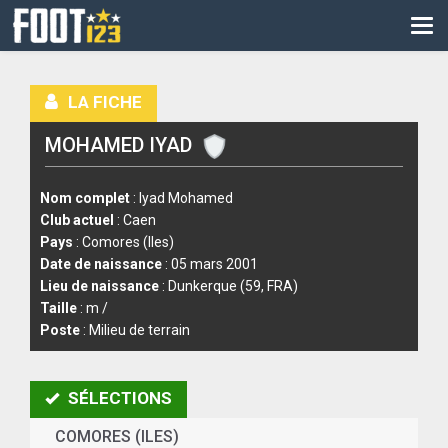
CM
EURO
LA FICHE
CAN
MOHAMED IYAD
LIGUE DES CHAMPIONS
PALMARÈS
Nom complet
: Iyad Mohamed
Club actuel
: Caen
LES DIRECTS
Pays
: Comores (Iles)
Date de naissance
: 05 mars 2001
LIGUE 1
Lieu de naissance
: Dunkerque (59, FRA)
Taille
: m /
LIGUE 2
Poste
: Milieu de terrain
NATIONAL
SÉLECTIONS
COUPE DE FRANCE
COMORES (ILES)
COUPE DE LA LIGUE