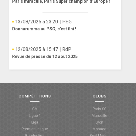
Paris miraculé, Paris Super champion d’Europe !
13/08/2025 à 23:20
| PSG
Donnarumma au PSG, c'est fini !
12/08/2025 à 15:47
| RdP
Revue de presse du 12 août 2025
COMPÉTITIONS
CLUBS
CM
Paris-SG
Ligue 1
Marseille
Liga
Lyon
Premier League
Monaco
Bundesliga
Real Madrid