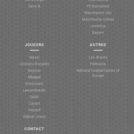
Serie A
FC Barcelona
Manchester City
Manchester United
Juventus
Bayern
JOUEURS
AUTRES
Messi
Les directs
Cristiano Ronaldo
Palmarès
Neymar
National football teams of
Europe
Mbappé
Griezmann
Lewandowski
Salah
Cavani
Hazard
Gabriel Jesus
CONTACT