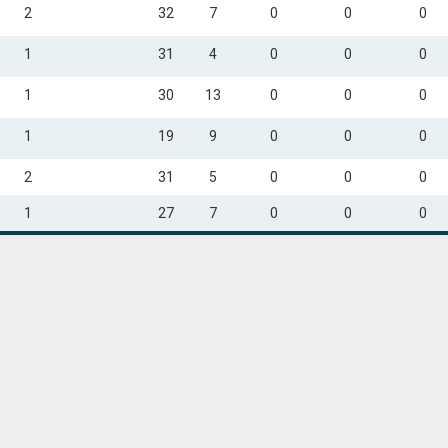
2
32
7
0
0
0
1
31
4
0
0
0
1
30
13
0
0
0
1
19
9
0
0
0
2
31
5
0
0
0
1
27
7
0
0
0