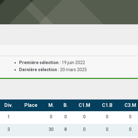
Première sélection :
19 juin 2022
Dernière sélection :
20 mars 2025
Div.
Place
M.
B.
C1.M
C1.B
C3.M
1
0
0
0
0
0
3
30
8
0
0
0