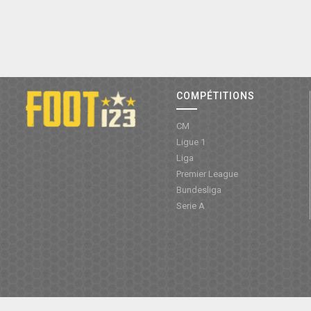
COMPÉTITIONS
CM
Ligue 1
Liga
Premier League
Bundesliga
Serie A