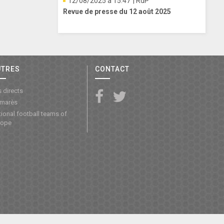
12/08/2025 à 15:47
| RdP
Revue de presse du 12 août 2025
UTRES
CONTACT
 directs
lmarès
ional football teams of
rope