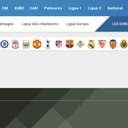
CM
EURO
CAN
Palmarès
Ligue 1
Ligue 2
National
lemagne
Ligue des champions
Ligue Europa
LES DIR