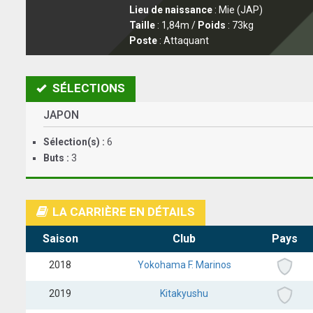
Lieu de naissance
: Mie (JAP)
Taille
: 1,84m /
Poids
: 73kg
Poste
: Attaquant
SÉLECTIONS
JAPON
Sélection(s) :
6
Buts :
3
LA CARRIÈRE EN DÉTAILS
Saison
Club
Pays
2018
Yokohama F. Marinos
2019
Kitakyushu