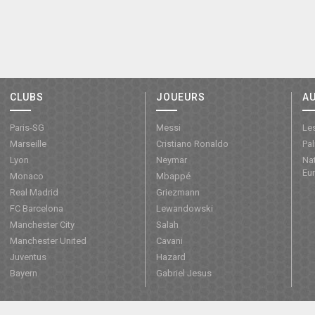
CLUBS
JOUEURS
A
Paris-SG
Messi
Les
Marseille
Cristiano Ronaldo
Pa
Lyon
Neymar
Nat
Eu
Monaco
Mbappé
Real Madrid
Griezmann
FC Barcelona
Lewandowski
Manchester City
Salah
Manchester United
Cavani
Juventus
Hazard
Bayern
Gabriel Jesus