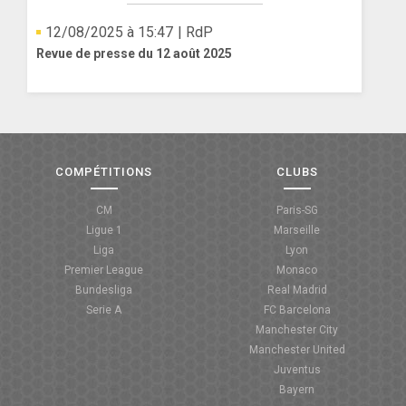
12/08/2025 à 15:47
| RdP
Revue de presse du 12 août 2025
COMPÉTITIONS
CLUBS
CM
Paris-SG
Ligue 1
Marseille
Liga
Lyon
Premier League
Monaco
Bundesliga
Real Madrid
Serie A
FC Barcelona
Manchester City
Manchester United
Juventus
Bayern