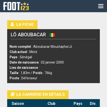
CM
EURO
LA FICHE
CAN
LÔ ABOUBACAR
LIGUE DES CHAMPIONS
PALMARÈS
Nom complet
: Aboubacar Moustapha Lô
Club actuel
: Metz
LES DIRECTS
Pays
: Sénégal
Date de naissance
: 02 janvier 2000
LIGUE 1
Lieu de naissance
:
Taille
: 1,83m /
Poids
: 76kg
LIGUE 2
Poste
: Défenseur
NATIONAL
LA CARRIÈRE EN DÉTAILS
COUPE DE FRANCE
Saison
Club
Pays
Div.
COUPE DE LA LIGUE