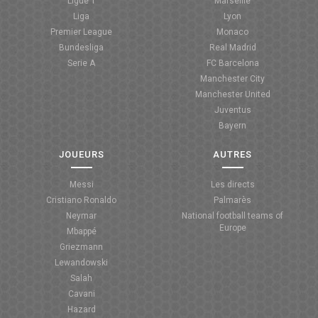
Ligue 1
Marseille
Liga
Lyon
Premier League
Monaco
Bundesliga
Real Madrid
Serie A
FC Barcelona
Manchester City
Manchester United
Juventus
Bayern
JOUEURS
AUTRES
Messi
Les directs
Cristiano Ronaldo
Palmarès
Neymar
National football teams of
Europe
Mbappé
Griezmann
Lewandowski
Salah
Cavani
Hazard