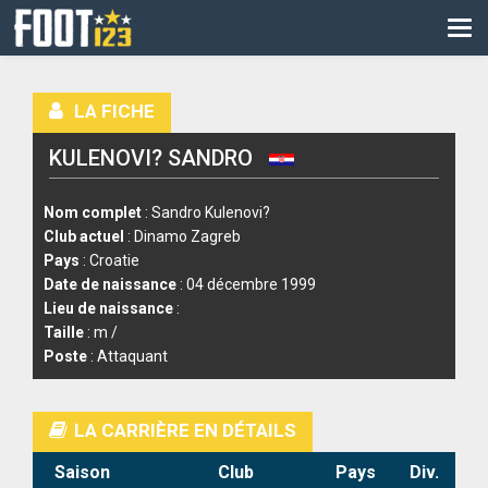
CM
EURO
LA FICHE
CAN
KULENOVI? SANDRO
LIGUE DES CHAMPIONS
PALMARÈS
Nom complet
: Sandro Kulenovi?
Club actuel
: Dinamo Zagreb
LES DIRECTS
Pays
: Croatie
Date de naissance
: 04 décembre 1999
LIGUE 1
Lieu de naissance
:
Taille
: m /
LIGUE 2
Poste
: Attaquant
NATIONAL
LA CARRIÈRE EN DÉTAILS
COUPE DE FRANCE
Saison
Club
Pays
Div.
COUPE DE LA LIGUE