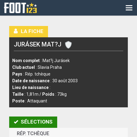
CM
EURO
LA FICHE
CAN
JURÁSEK MAT?J
LIGUE DES CHAMPIONS
PALMARÈS
Nom complet
: Mat?j Jurásek
Club actuel
: Slavia Praha
LES DIRECTS
Pays
: Rép. tchèque
Date de naissance
: 30 août 2003
LIGUE 1
Lieu de naissance
:
Taille
: 1,81m /
Poids
: 73kg
LIGUE 2
Poste
: Attaquant
NATIONAL
SÉLECTIONS
COUPE DE FRANCE
RÉP. TCHÈQUE
COUPE DE LA LIGUE