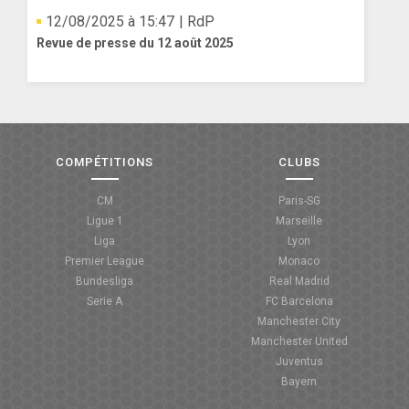
12/08/2025 à 15:47
| RdP
Revue de presse du 12 août 2025
COMPÉTITIONS
CLUBS
CM
Paris-SG
Ligue 1
Marseille
Liga
Lyon
Premier League
Monaco
Bundesliga
Real Madrid
Serie A
FC Barcelona
Manchester City
Manchester United
Juventus
Bayern