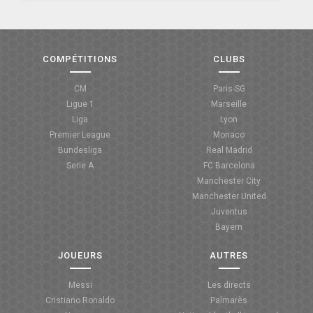
COMPÉTITIONS
CLUBS
CM
Paris-SG
Ligue 1
Marseille
Liga
Lyon
Premier League
Monaco
Bundesliga
Real Madrid
Serie A
FC Barcelona
Manchester City
Manchester United
Juventus
Bayern
JOUEURS
AUTRES
Messi
Les directs
Cristiano Ronaldo
Palmarès