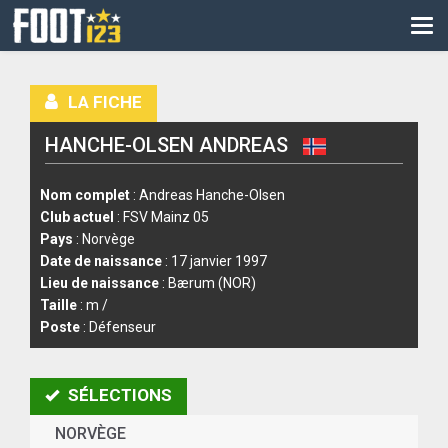
CM
EURO
LA FICHE
CAN
HANCHE-OLSEN ANDREAS
LIGUE DES CHAMPIONS
PALMARÈS
Nom complet
: Andreas Hanche-Olsen
Club actuel
: FSV Mainz 05
LES DIRECTS
Pays
: Norvège
Date de naissance
: 17 janvier 1997
LIGUE 1
Lieu de naissance
: Bærum (NOR)
Taille
: m /
LIGUE 2
Poste
: Défenseur
NATIONAL
SÉLECTIONS
COUPE DE FRANCE
NORVÈGE
COUPE DE LA LIGUE