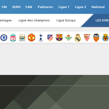
CM
EURO
CAN
Palmarès
Ligue 1
Ligue 2
National
lemagne
Ligue des champions
Ligue Europa
LES DIR