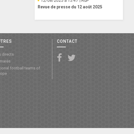
12/08/2025 à 15:47
| RdP
Revue de presse du 12 août 2025
UTRES
CONTACT
 directs
lmarès
ional football teams of
rope