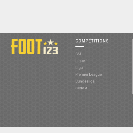
COMPÉTITIONS
CM
Ligue 1
Liga
Premier League
Bundesliga
Serie A