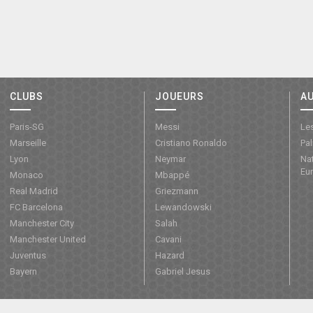
CLUBS
JOUEURS
A
Paris-SG
Messi
Les
Marseille
Cristiano Ronaldo
Pa
Lyon
Neymar
Nat
Eu
Monaco
Mbappé
Real Madrid
Griezmann
FC Barcelona
Lewandowski
Manchester City
Salah
Manchester United
Cavani
Juventus
Hazard
Bayern
Gabriel Jesus