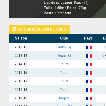
Lieu de naissance
: Paris (75)
Taille
: 1,85m /
Poids
: 70kg
Poste
: Défenseur
LA CARRIÈRE EN DÉTAILS
Saison
Club
Pays
D
2012-13
Tours (B)
C
2013-14
Tours (B)
C
2014-15
Tours
2015-16
Tours
2016-17
Tours
2017-18
Tours
2018-19
Angers