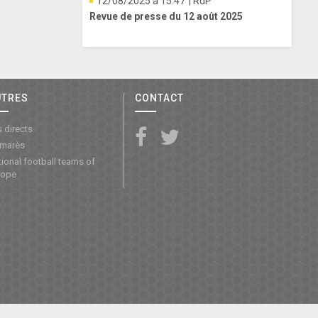
12/08/2025 à 15:47
| RdP
Revue de presse du 12 août 2025
UTRES
CONTACT
 directs
lmarès
ional football teams of
rope