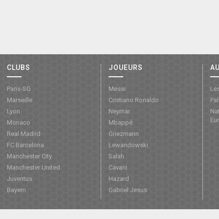
CLUBS
JOUEURS
A
Paris-SG
Messi
Les
Marseille
Cristiano Ronaldo
Pa
Lyon
Neymar
Nat
Eu
Monaco
Mbappé
Real Madrid
Griezmann
FC Barcelona
Lewandowski
Manchester City
Salah
Manchester United
Cavani
Juventus
Hazard
Bayern
Gabriel Jesus