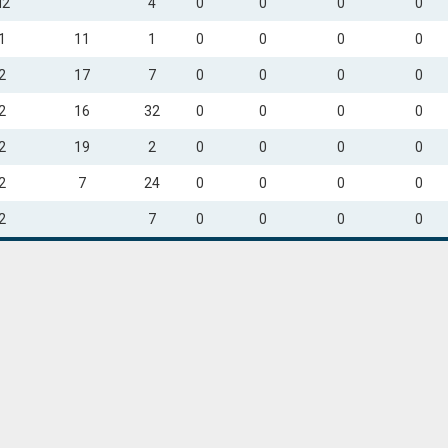
N2
4
0
0
0
0
1
11
1
0
0
0
0
2
17
7
0
0
0
0
2
16
32
0
0
0
0
2
19
2
0
0
0
0
2
7
24
0
0
0
0
2
7
0
0
0
0