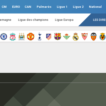
CM
EURO
CAN
Palmarès
Ligue 1
Ligue 2
National
lemagne
Ligue des champions
Ligue Europa
LES DIR