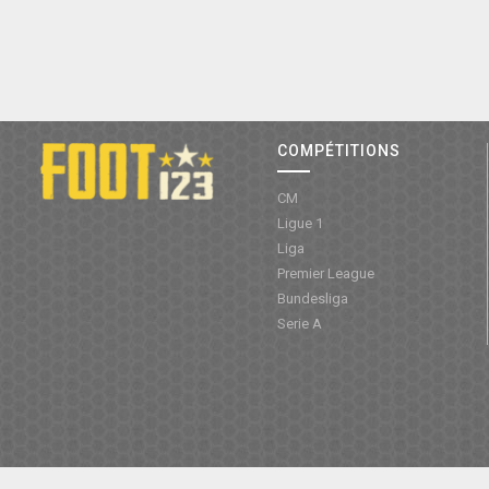
COMPÉTITIONS
CM
Ligue 1
Liga
Premier League
Bundesliga
Serie A