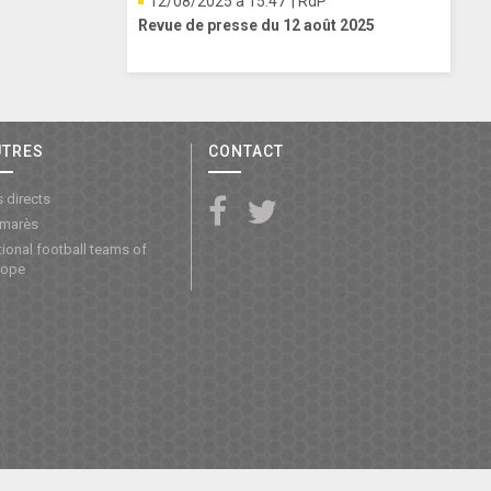
12/08/2025 à 15:47
| RdP
Revue de presse du 12 août 2025
UTRES
CONTACT
 directs
lmarès
ional football teams of
rope