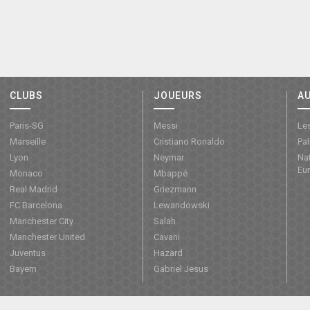
CLUBS
JOUEURS
A
Paris-SG
Messi
Les
Marseille
Cristiano Ronaldo
Pa
Lyon
Neymar
Nat
Eu
Monaco
Mbappé
Real Madrid
Griezmann
FC Barcelona
Lewandowski
Manchester City
Salah
Manchester United
Cavani
Juventus
Hazard
Bayern
Gabriel Jesus