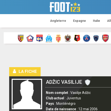
Angleterre
Espagne
Italie
Al
LA FICHE
ADŽIC VASILIJE
Nom complet
: Vasilije Adžic
Club actuel
: Juventus
Pays
: Monténégro
Date de naissance
: 12 mai 2006