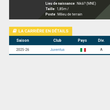
Lieu de naissance
: Nikši? (MNE)
Taille
: 1,85m /
Poste
: Milieu de terrain
LA CARRIÈRE EN DÉTAILS
Saison
Club
Pays
Div.
2025-26
Juventus
A