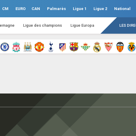
CM
EURO
CAN
Palmarès
Ligue 1
Ligue 2
National
lemagne
Ligue des champions
Ligue Europa
LES DIR