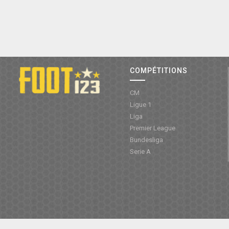
COMPÉTITIONS
CM
Ligue 1
Liga
Premier League
Bundesliga
Serie A