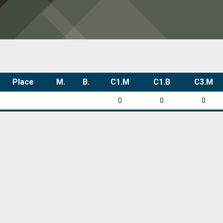
Place
M.
B.
C1.M
C1.B
C3.M
0
0
0