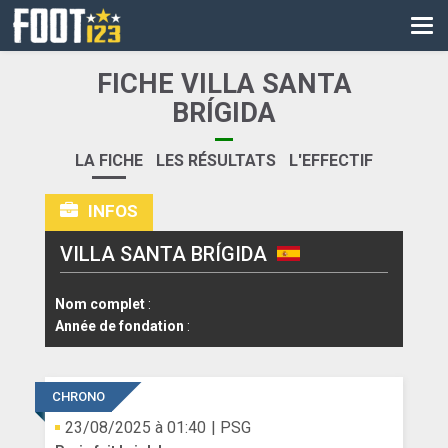
CM
EURO
FICHE VILLA SANTA
CAN
BRÍGIDA
LIGUE DES CHAMPIONS
LA FICHE
LES RÉSULTATS
L'EFFECTIF
PALMARÈS
INFOS
LES DIRECTS
VILLA SANTA BRÍGIDA
LIGUE 1
Nom complet
:
LIGUE 2
Année de fondation
:
NATIONAL
CHRONO
COUPE DE FRANCE
23/08/2025 à 01:40
| PSG
COUPE DE LA LIGUE