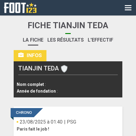
CM
EURO
FICHE TIANJIN TEDA
CAN
LA FICHE
LES RÉSULTATS
L'EFFECTIF
LIGUE DES CHAMPIONS
INFOS
PALMARÈS
TIANJIN TEDA
LES DIRECTS
LIGUE 1
Nom complet
:
Année de fondation
:
LIGUE 2
NATIONAL
CHRONO
COUPE DE FRANCE
23/08/2025 à 01:40
| PSG
Paris fait le job !
COUPE DE LA LIGUE