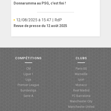
Donnarumma au PSG, c'est fini !
12/08/2025 à 15:47
| RdP
Revue de presse du 12 août 2025
COMPÉTITIONS
CLUBS
CM
Paris-SG
Ligue 1
Marseille
Liga
Lyon
Premier League
Monaco
Bundesliga
Real Madrid
Serie A
FC Barcelona
Manchester City
Manchester United