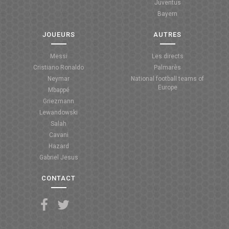
Juventus
Bayern
JOUEURS
AUTRES
Messi
Les directs
Cristiano Ronaldo
Palmarès
Neymar
National football teams of
Europe
Mbappé
Griezmann
Lewandowski
Salah
Cavani
Hazard
Gabriel Jesus
CONTACT