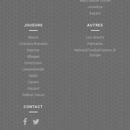
Manchester United
Juventus
Bayern
JOUEURS
AUTRES
Messi
Les directs
Cristiano Ronaldo
Palmarès
Neymar
National football teams of
Europe
Mbappé
Griezmann
Lewandowski
Salah
Cavani
Hazard
Gabriel Jesus
CONTACT