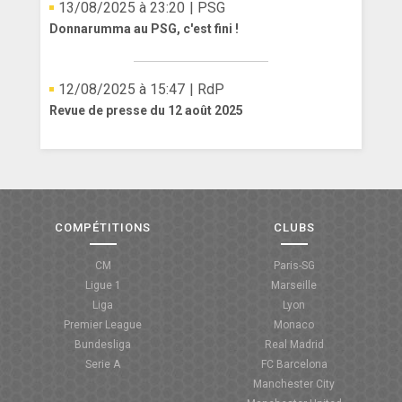
13/08/2025 à 23:20
| PSG
Donnarumma au PSG, c'est fini !
12/08/2025 à 15:47
| RdP
Revue de presse du 12 août 2025
COMPÉTITIONS
CLUBS
CM
Paris-SG
Ligue 1
Marseille
Liga
Lyon
Premier League
Monaco
Bundesliga
Real Madrid
Serie A
FC Barcelona
Manchester City