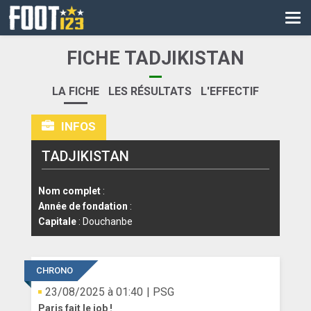
CM
EURO
FICHE TADJIKISTAN
CAN
LA FICHE
LES RÉSULTATS
L'EFFECTIF
LIGUE DES CHAMPIONS
INFOS
PALMARÈS
TADJIKISTAN
LES DIRECTS
LIGUE 1
Nom complet
:
Année de fondation
:
LIGUE 2
Capitale
: Douchanbe
NATIONAL
CHRONO
COUPE DE FRANCE
23/08/2025 à 01:40
| PSG
COUPE DE LA LIGUE
Paris fait le job !