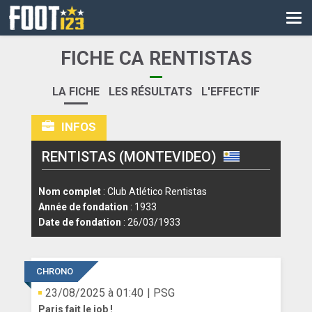
CM
EURO
FICHE CA RENTISTAS
CAN
LA FICHE
LES RÉSULTATS
L'EFFECTIF
LIGUE DES CHAMPIONS
INFOS
PALMARÈS
RENTISTAS (MONTEVIDEO)
LES DIRECTS
LIGUE 1
Nom complet
: Club Atlético Rentistas
Année de fondation
: 1933
LIGUE 2
Date de fondation
: 26/03/1933
NATIONAL
CHRONO
COUPE DE FRANCE
23/08/2025 à 01:40
| PSG
COUPE DE LA LIGUE
Paris fait le job !