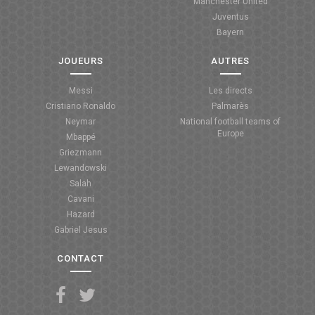
Manchester United
Juventus
Bayern
JOUEURS
AUTRES
Messi
Les directs
Cristiano Ronaldo
Palmarès
Neymar
National football teams of
Europe
Mbappé
Griezmann
Lewandowski
Salah
Cavani
Hazard
Gabriel Jesus
CONTACT