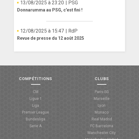
13/08/2025 à 23:20
| PSG
Donnarumma au PSG, c'est fini !
12/08/2025 à 15:47
| RdP
Revue de presse du 12 août 2025
COMPÉTITIONS
CLUBS
CM
Paris-SG
Ligue 1
Marseille
Liga
Lyon
Premier League
Monaco
Bundesliga
Real Madrid
Serie A
FC Barcelona
Manchester City