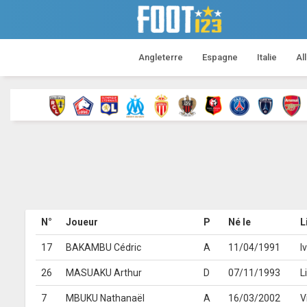
Angleterre
Espagne
Italie
Al
N°
Joueur
P
Né le
L
17
BAKAMBU Cédric
A
11/04/1991
I
26
MASUAKU Arthur
D
07/11/1993
L
7
MBUKU Nathanaël
A
16/03/2002
V