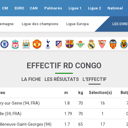
CM
EURO
CAN
Palmarès
Ligue 1
Ligue 2
National
lemagne
Ligue des champions
Ligue Europa
LES DIR
EFFECTIF RD CONGO
LA FICHE
LES RÉSULTATS
L'EFFECTIF
ieu
m
kg
Sélection(s)
But
vry-sur-Seine (94, FRA)
1.8
70
16
ille (59, FRA)
1.79
70
1
illeneuve-Saint-Georges (94)
1.7
65
17