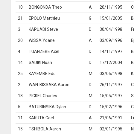
10
BONGONDA Theo
A
20/11/1995
C
21
EPOLO Matthieu
G
15/01/2005
B
3
KAPUADI Steve
D
30/04/1998
F
20
WISSA Yoane
A
03/09/1996
E
4
TUANZEBE Axel
D
14/11/1997
B
14
SADIKI Noah
D
17/12/2004
B
25
KAYEMBE Edo
M
03/06/1998
K
2
WAN-BISSAKA Aaron
D
26/11/1997
C
18
PICKEL Charles
M
15/05/1997
S
5
BATUBINSIKA Dylan
D
15/02/1996
C
11
KAKUTA Gaël
A
21/06/1991
L
15
TSHIBOLA Aaron
M
02/01/1995
N