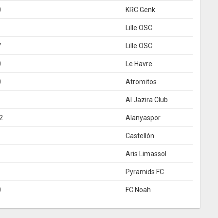
0
KRC Genk
Lille OSC
7
Lille OSC
0
Le Havre
0
Atromitos
Al Jazira Club
2
Alanyaspor
Castellón
Aris Limassol
Pyramids FC
0
FC Noah