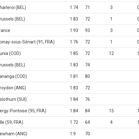
harleroi (BEL)
1.74
71
3
russels (BEL)
1.83
72
1
rance
1.93
93
3
pinay-sous-Sénart (91, FRA)
1.76
72
1
unia (COD)
1.85
72
12
russels (BEL)
1.83
74
ananga (COD)
1.81
80
roydon (ANG)
1.83
72
olothurn (SUI)
1.84
76
ergy-Pontoise (95, FRA)
1.84
84
15
ille (59, FRA)
1.72
64
4
ewham (ANG)
1.9
70