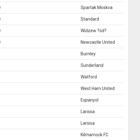
0
Spartak Moskva
0
Standard
0
Widzew ?ód?
0
Newcastle United
1
Burnley
Sunderland
Watford
West Ham United
Espanyol
1
Larissa
1
Larissa
Kilmarnock FC