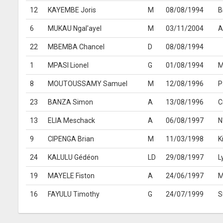
12
KAYEMBE Joris
M
08/08/1994
B
6
MUKAU Ngal'ayel
M
03/11/2004
A
22
MBEMBA Chancel
D
08/08/1994
1
MPASI Lionel
G
01/08/1994
M
8
MOUTOUSSAMY Samuel
M
12/08/1996
P
23
BANZA Simon
A
13/08/1996
C
13
ELIA Meschack
A
06/08/1997
N
9
CIPENGA Brian
M
11/03/1998
K
24
KALULU Gédéon
LD
29/08/1997
L
19
MAYELE Fiston
A
24/06/1997
M
16
FAYULU Timothy
G
24/07/1999
S