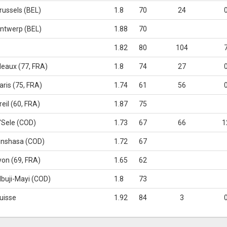
russels (BEL)
1.8
70
24
ntwerp (BEL)
1.88
70
1.82
80
104
eaux (77, FRA)
1.8
74
27
aris (75, FRA)
1.74
61
56
reil (60, FRA)
1.87
75
'Sele (COD)
1.73
67
66
1
inshasa (COD)
1.72
67
yon (69, FRA)
1.65
62
buji-Mayi (COD)
1.8
73
uisse
1.92
84
3