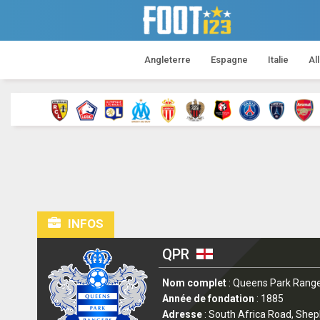
Angleterre
Espagne
Italie
Al
INFOS
QPR
Nom complet
: Queens Park Range
Année de fondation
: 1885
Adresse
: South Africa Road, She