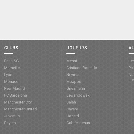
CLUBS
JOUEURS
A
Paris-SG
Messi
Les
Marseille
Cristiano Ronaldo
Pa
Lyon
Neymar
Nat
Eu
Monaco
Mbappé
Real Madrid
Griezmann
FC Barcelona
Lewandowski
Manchester City
Salah
Manchester United
Cavani
Juventus
Hazard
Bayern
Gabriel Jesus