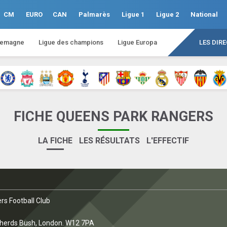
CM
EURO
CAN
Palmarès
Ligue 1
Ligue 2
National
lemagne
Ligue des champions
Ligue Europa
LES DIR
FICHE QUEENS PARK RANGERS
LA FICHE
LES RÉSULTATS
L'EFFECTIF
rs Football Club
pherds Bush, London. W12 7PA