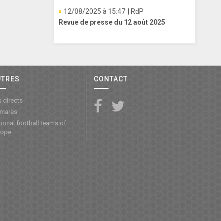
12/08/2025 à 15:47
| RdP
Revue de presse du 12 août 2025
UTRES
CONTACT
 directs
lmarès
ional football teams of
rope