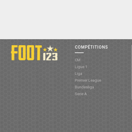
COMPÉTITIONS
CM
Ligue 1
Liga
Premier League
Bundesliga
Serie A