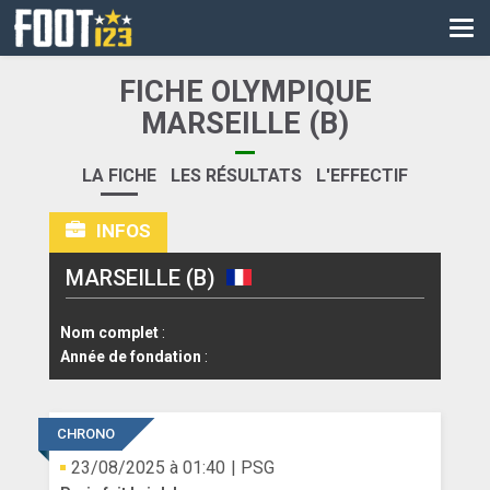
CM
EURO
FICHE OLYMPIQUE
CAN
MARSEILLE (B)
LIGUE DES CHAMPIONS
LA FICHE
LES RÉSULTATS
L'EFFECTIF
PALMARÈS
INFOS
LES DIRECTS
MARSEILLE (B)
LIGUE 1
Nom complet
:
LIGUE 2
Année de fondation
:
NATIONAL
CHRONO
COUPE DE FRANCE
23/08/2025 à 01:40
| PSG
COUPE DE LA LIGUE