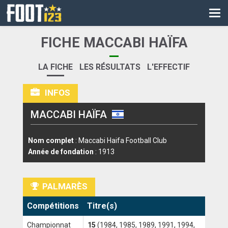
CM
EURO
FICHE MACCABI HAÏFA
CAN
LA FICHE
LES RÉSULTATS
L'EFFECTIF
LIGUE DES CHAMPIONS
INFOS
PALMARÈS
MACCABI HAÏFA
LES DIRECTS
LIGUE 1
Nom complet
: Maccabi Haifa Football Club
Année de fondation
: 1913
LIGUE 2
NATIONAL
PALMARÈS
COUPE DE FRANCE
Compétitions
Titre(s)
COUPE DE LA LIGUE
Championnat
15
(1984, 1985, 1989, 1991, 1994,