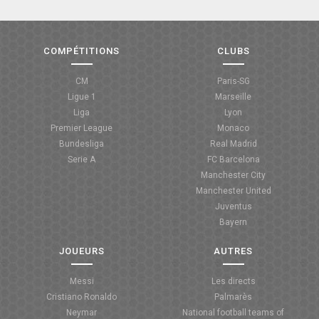
COMPÉTITIONS
CLUBS
CM
Paris-SG
Ligue 1
Marseille
Liga
Lyon
Premier League
Monaco
Bundesliga
Real Madrid
Serie A
FC Barcelona
Manchester City
Manchester United
Juventus
Bayern
JOUEURS
AUTRES
Messi
Les directs
Cristiano Ronaldo
Palmarès
Neymar
National football teams of