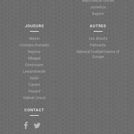
Manchester United
Juventus
Bayern
JOUEURS
AUTRES
Messi
Les directs
Cristiano Ronaldo
Palmarès
Neymar
National football teams of
Europe
Mbappé
Griezmann
Lewandowski
Salah
Cavani
Hazard
Gabriel Jesus
CONTACT