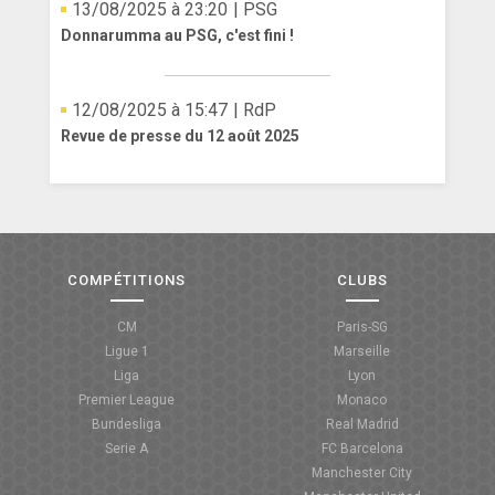
13/08/2025 à 23:20
| PSG
Donnarumma au PSG, c'est fini !
12/08/2025 à 15:47
| RdP
Revue de presse du 12 août 2025
COMPÉTITIONS
CLUBS
CM
Paris-SG
Ligue 1
Marseille
Liga
Lyon
Premier League
Monaco
Bundesliga
Real Madrid
Serie A
FC Barcelona
Manchester City