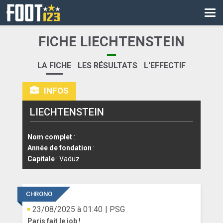
CM
EURO
FICHE LIECHTENSTEIN
CAN
LA FICHE
LES RÉSULTATS
L'EFFECTIF
LIGUE DES CHAMPIONS
INFOS
PALMARÈS
LIECHTENSTEIN
LES DIRECTS
LIGUE 1
Nom complet
:
Année de fondation
:
LIGUE 2
Capitale
: Vaduz
NATIONAL
CHRONO
COUPE DE FRANCE
23/08/2025 à 01:40
| PSG
COUPE DE LA LIGUE
Paris fait le job !